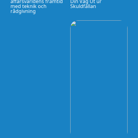
affärsvärldens framtid
Din Väg Ut ur
med teknik och
Skuldfällan
rådgivning