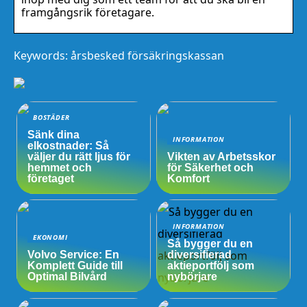
framgångsrik företagare.
Keywords: årsbesked försäkringskassan
BOSTÄDER
Sänk dina
INFORMATION
elkostnader: Så
väljer du rätt ljus för
Vikten av Arbetsskor
hemmet och
för Säkerhet och
företaget
Komfort
INFORMATION
EKONOMI
Så bygger du en
Volvo Service: En
diversifierad
Komplett Guide till
aktieportfölj som
Optimal Bilvård
nybörjare