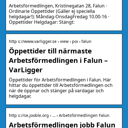
Arbetsförmedlingen, Kristinegatan 28, Falun ·
Ordinarie Öppettider (Gäller ej speciella
helgdagar!): Måndag-OnsdagFredag 10.00-16 ·
Öppettider Helgdagar: Stängt:
http s://www.varligger.se › view › poi › falun
Öppettider till närmaste
Arbetsförmedlingen i Falun –
VarLigger
Öppettider för Arbetsförmedlingen i Falun. Här
hittar du öppettider till Arbetsförmedlingen och
när de öppnar och stänger på vardagar och
helgdagar.
http s://se.jooble.org › … › Arbetsförmedlingen Falun
Arbetsförmedlingen jobb Falun