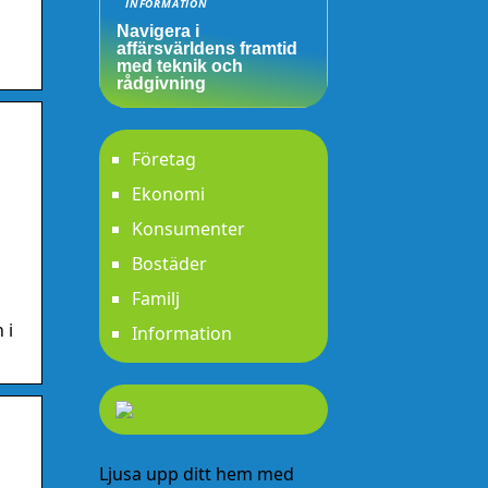
INFORMATION
Navigera i
affärsvärldens framtid
med teknik och
rådgivning
Företag
Ekonomi
Konsumenter
Bostäder
Familj
 i
Information
m
Ljusa upp ditt hem med