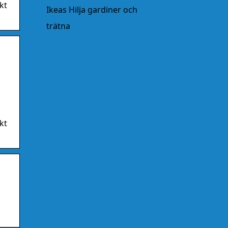
kt
Ikeas Hilja gardiner och
trätna
kt