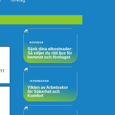
t
företag
BOSTÄDER
Sänk dina elkostnader:
Så väljer du rätt ljus för
hemmet och företaget
211
INFORMATION
Vikten av Arbetsskor
för Säkerhet och
Komfort