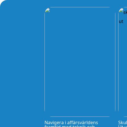
Navigera i affärsvärldens
Skul