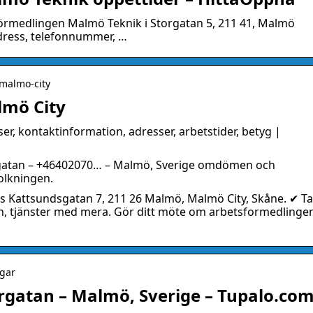
förmedlingen Malmö Teknik i Storgatan 5, 211 41, Malmö
dress, telefonnummer, …
 malmo-city
lmö City
er, kontaktinformation, adresser, arbetstider, betyg |
rgatan – +46402070… – Malmö, Sverige omdömen och
olkningen.
s Kattsundsgatan 7, 211 26 Malmö, Malmö City, Skåne. ✔ Ta
n, tjänster med mera. Gör ditt möte om arbetsformedlingen
ngar
rgatan – Malmö, Sverige – Tupalo.co