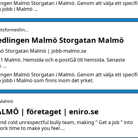
lingen Malmö Storgatan i Malmö. Genom att välja ett specifi
ga jobb i Malmö …
betsformedlin…
medlingen Malmö Storgatan Malmö
mö Storgatan Malmö | jobb-malmo.se
41 Malmö. Hemsida och e-postGå till hemsida. Senaste
s …
lingen Malmö Storgatan i Malmö. Genom att välja ett specifi
ga jobb i Malmö som finns inom det yrket.
› Malmö
LMÖ | företaget | eniro.se
d cold unrespectful bully team, making ” Get a job ” into
rk time to make you feel …