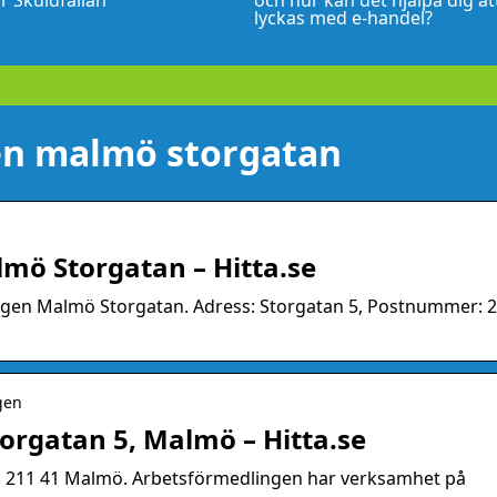
r Skuldfällan
och hur kan det hjälpa dig at
lyckas med e-handel?
en malmö storgatan
mö Storgatan – Hitta.se
ngen Malmö Storgatan. Adress: Storgatan 5, Postnummer: 
gen
orgatan 5, Malmö – Hitta.se
5, 211 41 Malmö. Arbetsförmedlingen har verksamhet på