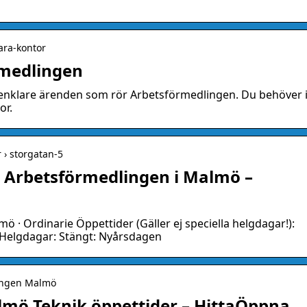
vara-kontor
rmedlingen
d enklare ärenden som rör Arbetsförmedlingen. Du behöver 
or.
r › storgatan-5
e Arbetsförmedlingen i Malmö –
 · Ordinarie Öppettider (Gäller ej speciella helgdagar!):
 Helgdagar: Stängt: Nyårsdagen
lingen Malmö
mö Teknik öppettider – HittaÖppna