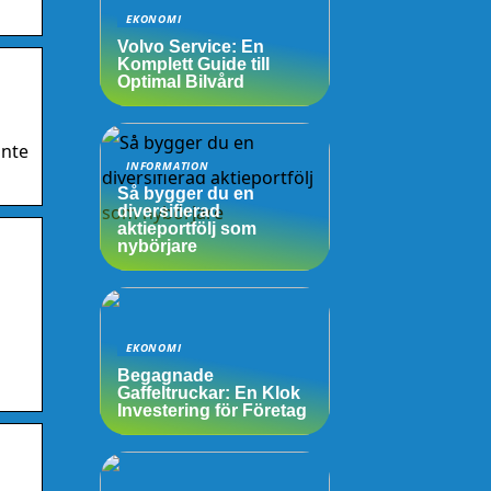
EKONOMI
Volvo Service: En
Komplett Guide till
Optimal Bilvård
inte
INFORMATION
Så bygger du en
diversifierad
aktieportfölj som
nybörjare
EKONOMI
Begagnade
Gaffeltruckar: En Klok
Investering för Företag