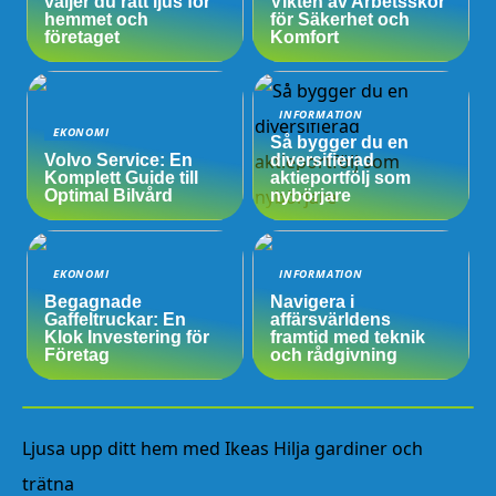
väljer du rätt ljus för
Vikten av Arbetsskor
hemmet och
för Säkerhet och
företaget
Komfort
INFORMATION
EKONOMI
Så bygger du en
Volvo Service: En
diversifierad
Komplett Guide till
aktieportfölj som
Optimal Bilvård
nybörjare
EKONOMI
INFORMATION
Begagnade
Navigera i
Gaffeltruckar: En
affärsvärldens
Klok Investering för
framtid med teknik
Företag
och rådgivning
Ljusa upp ditt hem med Ikeas Hilja gardiner och
trätna