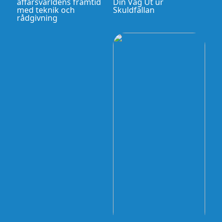
affärsvärldens framtid
Din Väg Ut ur
med teknik och
Skuldfällan
rådgivning