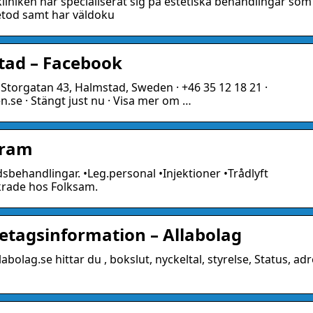
iniken har specialiserat sig på estetiska behandlingar som
metod samt har väldoku
tad – Facebook
· Storgatan 43, Halmstad, Sweden · +46 35 12 18 21 ·
n.se · Stängt just nu · Visa mer om …
gram
dsbehandlingar. •Leg.personal •Injektioner •Trådlyft
krade hos Folksam.
etagsinformation – Allabolag
bolag.se hittar du , bokslut, nyckeltal, styrelse, Status, ad