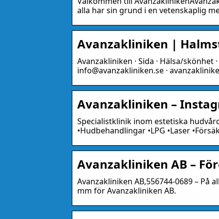
Välkommen till AvanzaklinikenAvanzakl
alla har sin grund i en vetenskaplig 
Avanzakliniken | Halms
Avanzakliniken · Sida · Hälsa/skönhet 
info@avanzakliniken.se · avanzaklinike
Avanzakliniken – Insta
Specialistklinik inom estetiska hudvår
•Hudbehandlingar •LPG •Laser •Försä
Avanzakliniken AB – För
Avanzakliniken AB,556744-0689 – På alla
mm för Avanzakliniken AB.