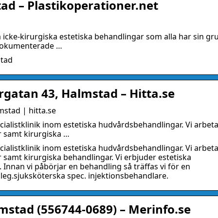
ad – Plastikoperationer.net
å icke-kirurgiska estetiska behandlingar som alla har sin gr
ldokumenterade …
stad
rgatan 43, Halmstad – Hitta.se
mstad | hitta.se
cialistklinik inom estetiska hudvårdsbehandlingar. Vi arbet
 samt kirurgiska …
cialistklinik inom estetiska hudvårdsbehandlingar. Vi arbet
samt kirurgiska behandlingar. Vi erbjuder estetiska
 Innan vi påbörjar en behandling så träffas vi för en
 leg.sjuksköterska spec. injektionsbehandlare.
mstad (556744-0689) – Merinfo.se