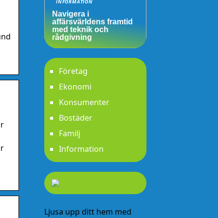
INFORMATION
Navigera i
affärsvärldens framtid
med teknik och
und
rådgivning
Företag
Ekonomi
Konsumenter
Bostäder
ar
Familj
ar
Information
Ljusa upp ditt hem med