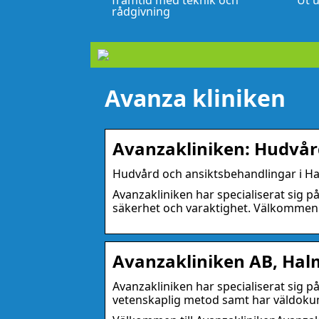
framtid med teknik och
Ut u
rådgivning
Avanza kliniken
Avanzakliniken: Hudvår
Hudvård och ansiktsbehandlingar i Ha
Avanzakliniken har specialiserat sig p
säkerhet och varaktighet. Välkommen t
Avanzakliniken AB, Hal
Avanzakliniken har specialiserat sig p
vetenskaplig metod samt har väldok