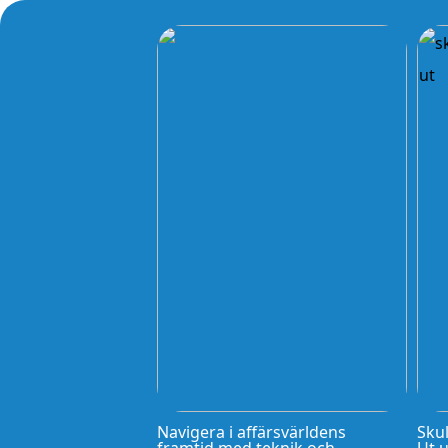
Navigera i affärsvärldens
Skul