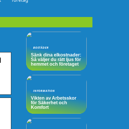
t
företag
BOSTÄDER
Sänk dina elkostnader:
d
Så väljer du rätt ljus för
hemmet och företaget
INFORMATION
Vikten av Arbetsskor
för Säkerhet och
Komfort