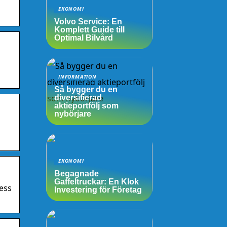
EKONOMI
Volvo Service: En
Komplett Guide till
Optimal Bilvård
INFORMATION
Så bygger du en
diversifierad
aktieportfölj som
nybörjare
EKONOMI
Begagnade
Gaffeltruckar: En Klok
ress
Investering för Företag