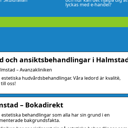
r Skuldfällan
och hur kan det hjälpa dig at
lyckas med e-handel?
d och ansiktsbehandlingar i Halmsta
lmstad – Avanzakliniken
å estetiska hudvårdsbehandlingar. Våra ledord är kvalitè,
ill oss!
mstad – Bokadirekt
å estetiska behandlingar som alla har sin grund i en
umenterade bakgrundsfakta.