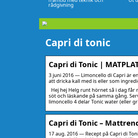
framtid med teknik och
Ut u
rådgivning
Capri di tonic
Capri di Tonic | MATPLA
3 juni 2016 — Limoncello di Capri är en
att dricka kall med is eller som ingredi
Hej hej Helg runt hörnet så i dag får ni
söt och läskande på samma gång. Server
limoncello 4 delar Tonic water (eller 
Capri di Tonic – Mattren
17 aug. 2016 — Recept på Capri di Tonic