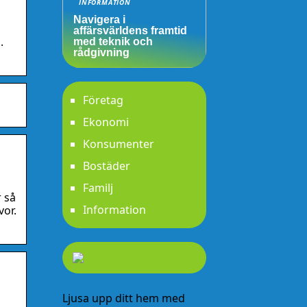
INFORMATION
Navigera i
affärsvärldens framtid
.
med teknik och
rådgivning
Företag
Ekonomi
Konsumenter
Bostäder
Familj
r så
Information
vor.
Ljusa upp ditt hem med