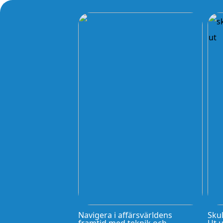
Navigera i affärsvärldens
Skul