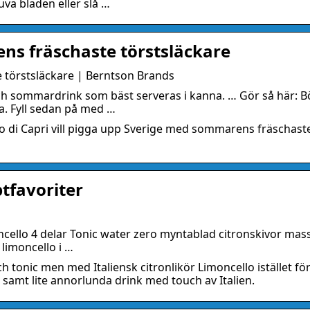
uva bladen eller slå …
ens fräschaste törstsläckare
e törstsläckare | Berntson Brands
sch sommardrink som bäst serveras i kanna. … Gör så här: B
a. Fyll sedan på med …
o di Capri vill pigga upp Sverige med sommarens fräschast
tfavoriter
oncello 4 delar Tonic water zero myntablad citronskivor mas
 limoncello i …
h tonic men med Italiensk citronlikör Limoncello istället fö
 samt lite annorlunda drink med touch av Italien.