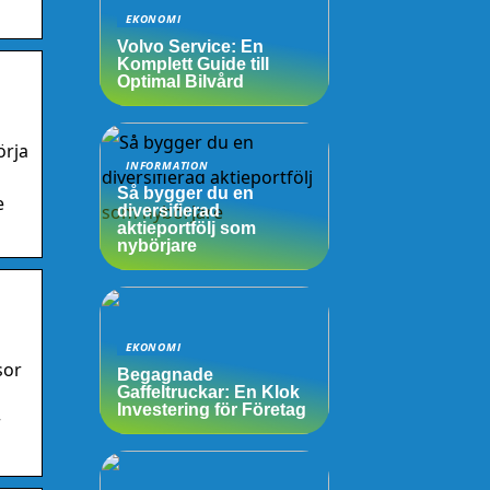
EKONOMI
Volvo Service: En
Komplett Guide till
Optimal Bilvård
örja
INFORMATION
Så bygger du en
e
diversifierad
aktieportfölj som
nybörjare
EKONOMI
sor
Begagnade
Gaffeltruckar: En Klok
Investering för Företag
r