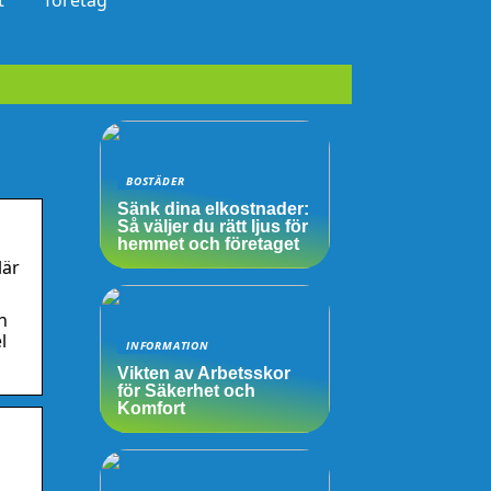
t
företag
BOSTÄDER
Sänk dina elkostnader:
Så väljer du rätt ljus för
hemmet och företaget
lär
h
l
INFORMATION
Vikten av Arbetsskor
för Säkerhet och
Komfort