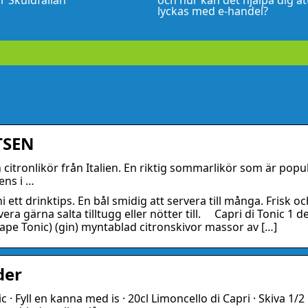
r Skuldfällan
och hur kan det hjälpa dig at
lyckas med e-handel?
TSEN
 citronlikör från Italien. En riktig sommarlikör som är popu
ens i …
 ett drinktips. En bål smidig att servera till många. Frisk oc
a gärna salta tilltugg eller nötter till. Capri di Tonic 1 de
grape Tonic) (gin) myntablad citronskivor massor av […]
der
 · Fyll en kanna med is · 20cl Limoncello di Capri · Skiva 1/2