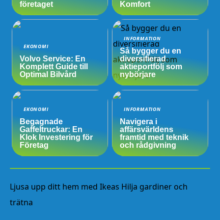
företaget
Komfort
INFORMATION
EKONOMI
Så bygger du en
Volvo Service: En
diversifierad
Komplett Guide till
aktieportfölj som
Optimal Bilvård
nybörjare
EKONOMI
INFORMATION
Begagnade
Navigera i
Gaffeltruckar: En
affärsvärldens
Klok Investering för
framtid med teknik
Företag
och rådgivning
Ljusa upp ditt hem med Ikeas Hilja gardiner och
trätna