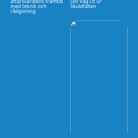
affärsvärldens framtid
Din Väg Ut ur
med teknik och
Skuldfällan
rådgivning