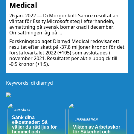
Medical
26 jan. 2022 — Di Morgonkoll: Sämre resultat än
väntat för Essity.Microsoft steg i efterhandeln,
avmattning på svensk bomarknad i december.
Omsättningen låg på …
Forskningsbolaget Diamyd Medical redovisar ett
resultat efter skatt på -37,8 miljoner kronor för det
första kvartalet 2022 (+105) som avslutades i
november 2021. Resultatet per aktie uppgick till
-0:5 kronor (+1:5).
Keywords: di diamyd
BOSTÄDER
Sänk dina
INFORMATION
elkostnader: Så
väljer du rätt ljus för
Vikten av Arbetsskor
hemmet och
för Säkerhet och