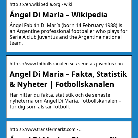
http s://en.wikipedia.org › wiki
Ángel Di María – Wikipedia
Ángel Fabián Di María (born 14 February 1988) is
an Argentine professional footballer who plays for
Serie A club Juventus and the Argentina national
team.
http s://www.fotbollskanalen.se › serie-a › juventus › an…
Angel Di Maria – Fakta, Statistik
& Nyheter | Fotbollskanalen
Här hittar du fakta, statistik och de senaste
nyheterna om Angel Di Maria. Fotbollskanalen –
för dig som älskar fotboll.
http s://www.transfermarkt.com › …