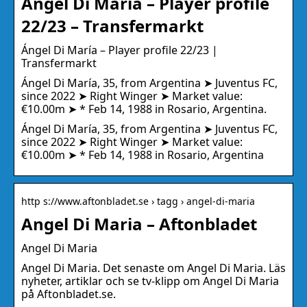
Ángel Di María – Player profile
22/23 – Transfermarkt
Ángel Di María – Player profile 22/23 |
Transfermarkt
Ángel Di María, 35, from Argentina ➤ Juventus FC,
since 2022 ➤ Right Winger ➤ Market value:
€10.00m ➤ * Feb 14, 1988 in Rosario, Argentina.
Ángel Di María, 35, from Argentina ➤ Juventus FC,
since 2022 ➤ Right Winger ➤ Market value:
€10.00m ➤ * Feb 14, 1988 in Rosario, Argentina
http s://www.aftonbladet.se › tagg › angel-di-maria
Angel Di Maria – Aftonbladet
Angel Di Maria
Angel Di Maria. Det senaste om Angel Di Maria. Läs
nyheter, artiklar och se tv-klipp om Angel Di Maria
på Aftonbladet.se.