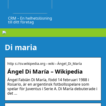
CRM – En helhetslösning
till ditt företag
Di maria
http s://sv.wikipedia.org › wiki › Ángel_Di_María
Ángel Di María – Wikipedia
Ángel Fabián Di María, född 14 februari 1988 i
Rosario, är en argentinsk fotbollsspelare som
spelar för Juventus i Serie A. Di María debuterade i
det …