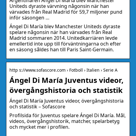
Argentinaren Ángel Di María blev Manchester
Uniteds dyraste värvning någonsin när han
värvades från Real Madrid för 59,7 miljoner pund
inför säsongen …
Ángel Di María blev Manchester Uniteds dyraste
spelare någonsin när han värvades från Real
Madrid sommaren 2014. Unitedkarriären levde
emellertid inte upp till förväntningarna och efter
en säsong såldes han till Paris Saint-Germain.
http s://www.sofascore.com › Fotboll › Italien › Serie A
Ángel Di María Juventus videor,
övergångshistoria och statistik
Ángel Di María Juventus videor, övergångshistoria
och statistik – Sofascore
Profilsida för Juventus spelare Ángel Di María. Mål,
videos, övergångshistorik, matcher, spelarbetyg
och mycket mer i profilen.