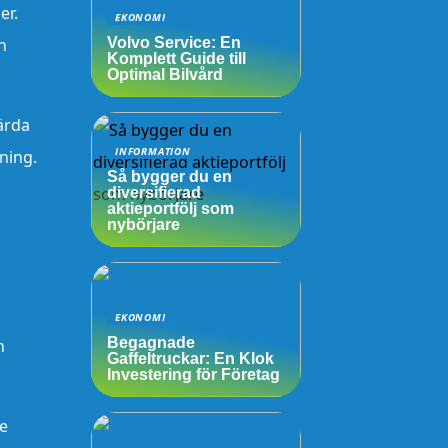
er.
EKONOMI
n
Volvo Service: En
Komplett Guide till
Optimal Bilvård
värda
INFORMATION
ning.
Så bygger du en
diversifierad
aktieportfölj som
nybörjare
EKONOMI
Begagnade
n
Gaffeltruckar: En Klok
Investering för Företag
ge