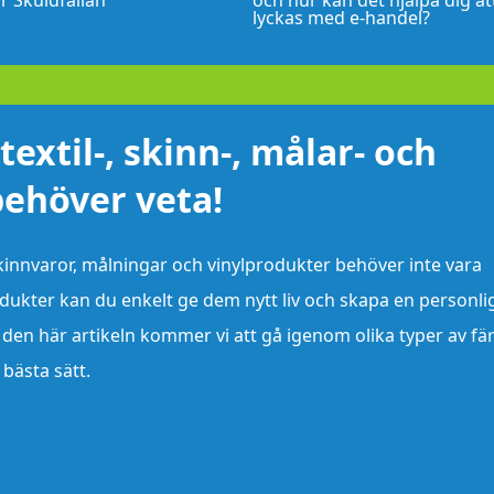
r Skuldfällan
och hur kan det hjälpa dig at
lyckas med e-handel?
textil-, skinn-, målar- och
 behöver veta!
 skinnvaror, målningar och vinylprodukter behöver inte vara
odukter kan du enkelt ge dem nytt liv och skapa en personli
 I den här artikeln kommer vi att gå igenom olika typer av fä
bästa sätt.