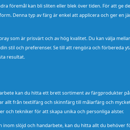
dra föremål kan bli sliten eller blek över tiden. För att ge 
yform. Denna typ av färg är enkel att applicera och ger en j
pray som är prisvärt och av hög kvalitet. Du kan välja mella
din stil och preferenser. Se till att rengöra och förbereda y
ta resultat.
rbete kan du hitta ett brett sortiment av färgprodukter på
r allt från textilfärg och skinnfärg till målarfärg och mycke
er och tekniker för att skapa unika och personliga alster.
n inom slöjd och handarbete, kan du hitta allt du behöver f