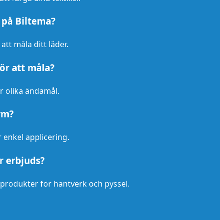
n på Biltema?
att måla ditt läder.
för att måla?
ör olika ändamål.
orm?
r enkel applicering.
r erbjuds?
v produkter för hantverk och pyssel.