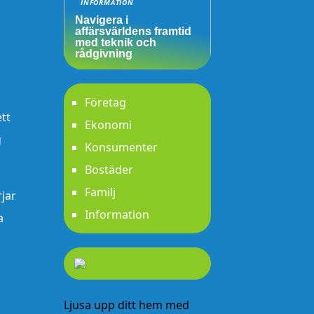
INFORMATION
Navigera i
affärsvärldens framtid
med teknik och
rådgivning
Företag
tt
Ekonomi
g
Konsumenter
Bostäder
Familj
rjar
Information
a
Ljusa upp ditt hem med