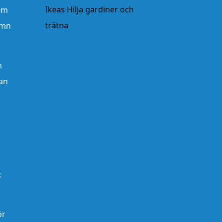
Ikeas Hilja gardiner och
dem
trätna
ämn
n
tan
t
ör