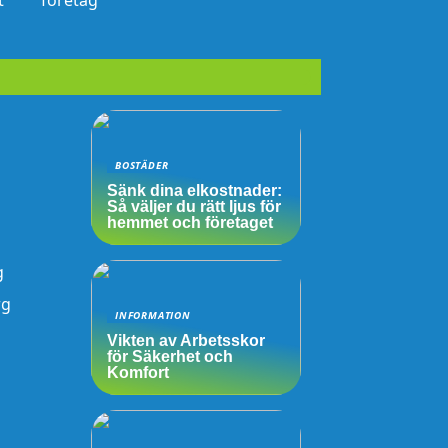
t
företag
BOSTÄDER
Sänk dina elkostnader:
Så väljer du rätt ljus för
hemmet och företaget
g
rg
INFORMATION
Vikten av Arbetsskor
för Säkerhet och
Komfort