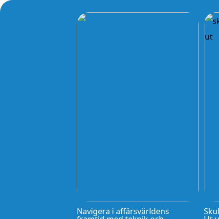
Navigera i affärsvärldens
Skul