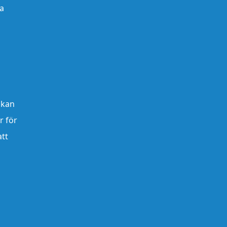
ya
 kan
r för
att