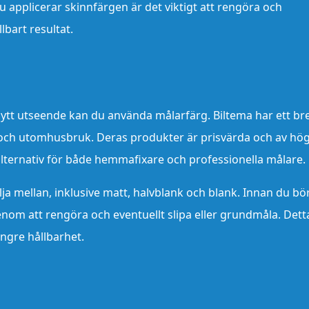
u applicerar skinnfärgen är det viktigt att rengöra och
lbart resultat.
 nytt utseende kan du använda målarfärg. Biltema har ett bre
och utomhusbruk. Deras produkter är prisvärda och av hö
rt alternativ för både hemmafixare och professionella målare.
älja mellan, inklusive matt, halvblank och blank. Innan du bö
genom att rengöra och eventuellt slipa eller grundmåla. Dett
ängre hållbarhet.