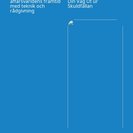
affärsvärldens framtid
Din Väg Ut ur
med teknik och
Skuldfällan
rådgivning