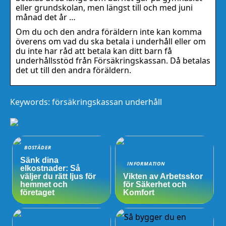
eller grundskolan, men längst till och med juni
månad det år …
Om du och den andra föräldern inte kan komma
överens om vad du ska betala i underhåll eller om
du inte har råd att betala kan ditt barn få
underhållsstöd från Försäkringskassan. Då betalas
det ut till den andra föräldern.
Keywords: försäkringskassan underhåll
BOSTÄDER
Sänk dina
INFORMATION
elkostnader: Så
väljer du rätt ljus för
Vikten av Arbetsskor
hemmet och
för Säkerhet och
företaget
Komfort