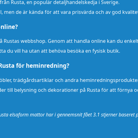
rån Rusta, en populär detaljhandelskedja i Sverige.
l, men de är kända för att vara prisvärda och av god kvalite
nline?
på Rustas webbshop. Genom att handla online kan du enkel
a du vill ha utan att behöva besöka en fysisk butik.
 Rusta för heminredning?
bler, trädgårdsartiklar och andra heminredningsprodukter
der till belysning och dekorationer på Rusta för att förnya 
a rusta elsaform mattor har i gennemsnit fået
3.1
stjerner baseret