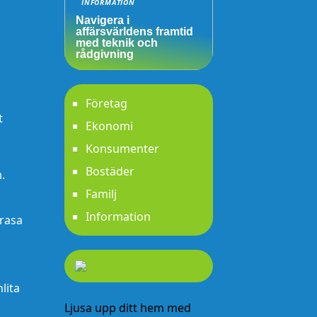
INFORMATION
Navigera i
affärsvärldens framtid
med teknik och
rådgivning
Företag
t
Ekonomi
Konsumenter
Bostäder
.
Familj
Information
trasa
lita
Ljusa upp ditt hem med