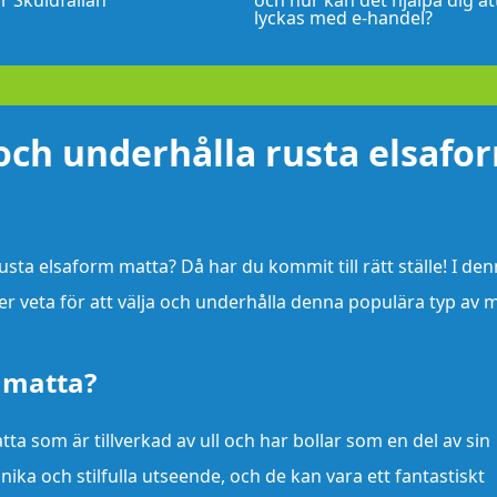
r Skuldfällan
och hur kan det hjälpa dig at
lyckas med e-handel?
a och underhålla rusta elsafo
rusta elsaform matta? Då har du kommit till rätt ställe! I de
r veta för att välja och underhålla denna populära typ av m
 matta?
ta som är tillverkad av ull och har bollar som en del av sin
nika och stilfulla utseende, och de kan vara ett fantastiskt