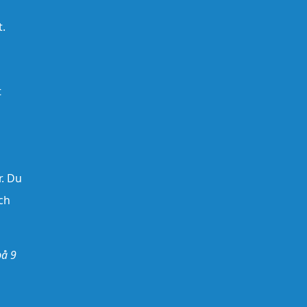
t.
t
. Du
och
 på
9