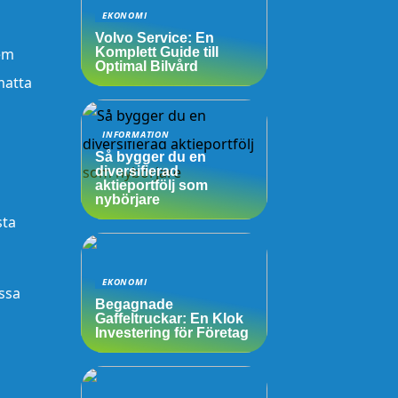
EKONOMI
Volvo Service: En
dem
Komplett Guide till
Optimal Bilvård
matta
INFORMATION
Så bygger du en
diversifierad
aktieportfölj som
nybörjare
sta
EKONOMI
assa
Begagnade
Gaffeltruckar: En Klok
Investering för Företag