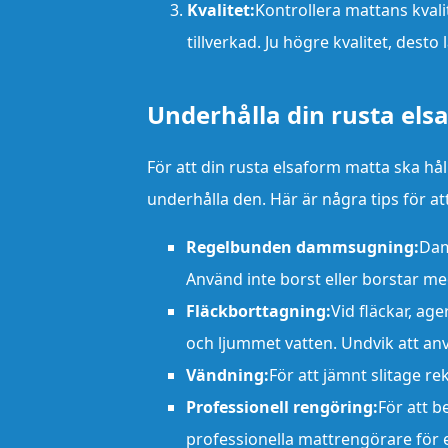
Kvalitet:
Kontrollera mattans kvali
tillverkad. Ju högre kvalitet, dest
Underhålla din rusta el
För att din rusta elsaform matta ska håll
underhålla den. Här är några tips för a
Regelbunden dammsugning:
Dam
Använd inte borst eller borstar me
Fläckborttagning:
Vid fläckar, ag
och ljummet vatten. Undvik att a
Vändning:
För att jämnt slitage 
Professionell rengöring:
För att b
professionella mattrengörare för 