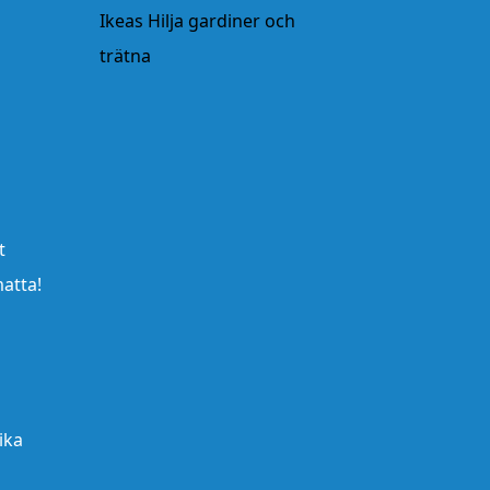
Ikeas Hilja gardiner och
trätna
t
matta!
ika