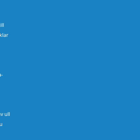
ll
klar
a-
v ull
du