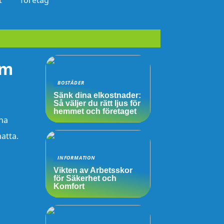
t
företag
rm
BOSTÄDER
Sänk dina elkostnader:
Så väljer du rätt ljus för
hemmet och företaget
nna
atta.
INFORMATION
Vikten av Arbetsskor
för Säkerhet och
Komfort