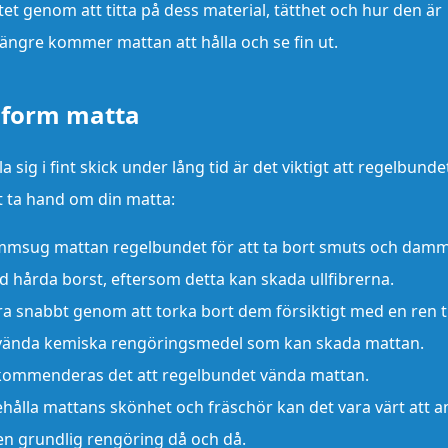
tet genom att titta på dess material, tätthet och hur den är
o längre kommer mattan att hålla och se fin ut.
saform matta
a sig i fint skick under lång tid är det viktigt att regelbunde
tt ta hand om din matta:
msug mattan regelbundet för att ta bort smuts och damm
d hårda borst, eftersom detta kan skada ullfibrerna.
era snabbt genom att torka bort dem försiktigt med en ren 
nvända kemiska rengöringsmedel som kan skada mattan.
rekommenderas det att regelbundet vända mattan.
ehålla mattans skönhet och fräschör kan det vara värt att an
en grundlig rengöring då och då.