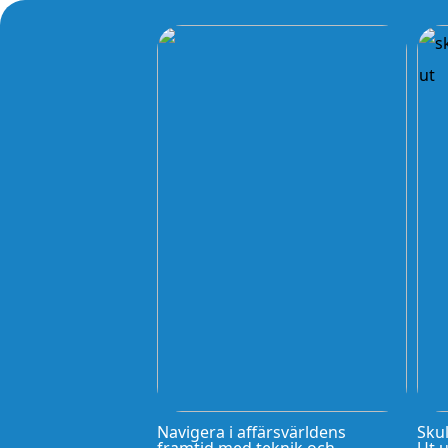
Navigera i affärsvärldens
Skul