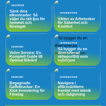
BOSTÄDER
Sänk dina
INFORMATION
elkostnader: Så
väljer du rätt ljus för
Vikten av Arbetsskor
hemmet och
för Säkerhet och
företaget
Komfort
INFORMATION
EKONOMI
Så bygger du en
Volvo Service: En
diversifierad
Komplett Guide till
aktieportfölj som
Optimal Bilvård
nybörjare
EKONOMI
INFORMATION
Begagnade
Navigera i
Gaffeltruckar: En
affärsvärldens
Klok Investering för
framtid med teknik
Företag
och rådgivning