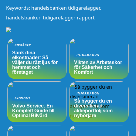
Keywords: handelsbanken tidigarelägger,
handelsbanken tidigarelägger rapport
BOSTÄDER
Sänk dina
INFORMATION
elkostnader: Så
väljer du rätt ljus för
Vikten av Arbetsskor
hemmet och
för Säkerhet och
företaget
Komfort
INFORMATION
EKONOMI
Så bygger du en
Volvo Service: En
diversifierad
Komplett Guide till
aktieportfölj som
Optimal Bilvård
nybörjare