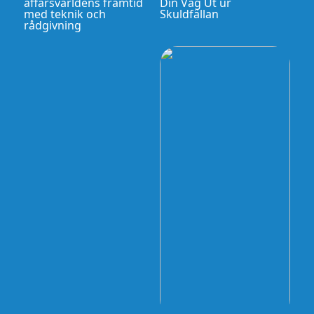
affärsvärldens framtid
Din Väg Ut ur
med teknik och
Skuldfällan
rådgivning