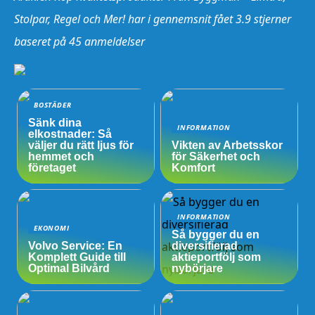
Stolpar, Regel och Mer! har i gennemsnit fået
3.9
stjerner
baseret på
45
anmeldelser
BOSTÄDER
Sänk dina
INFORMATION
elkostnader: Så
väljer du rätt ljus för
Vikten av Arbetsskor
hemmet och
för Säkerhet och
företaget
Komfort
INFORMATION
EKONOMI
Så bygger du en
Volvo Service: En
diversifierad
Komplett Guide till
aktieportfölj som
Optimal Bilvård
nybörjare