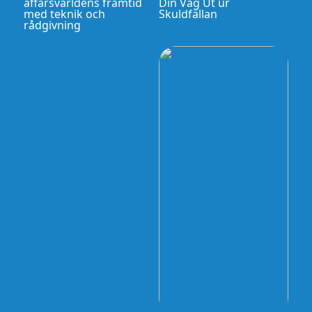
affärsvärldens framtid
Din Väg Ut ur
med teknik och
Skuldfällan
rådgivning