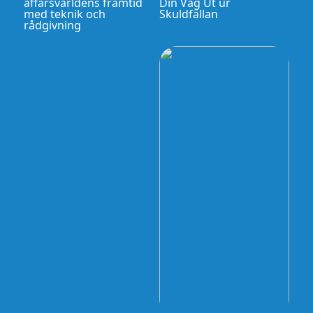
affärsvärldens framtid
Din Väg Ut ur
med teknik och
Skuldfällan
rådgivning