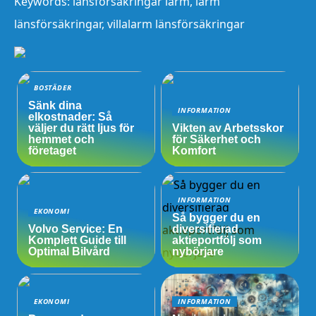
Keywords: länsförsäkringar larm, larm
länsförsäkringar, villalarm länsförsäkringar
BOSTÄDER
Sänk dina
INFORMATION
elkostnader: Så
väljer du rätt ljus för
Vikten av Arbetsskor
hemmet och
för Säkerhet och
företaget
Komfort
INFORMATION
EKONOMI
Så bygger du en
Volvo Service: En
diversifierad
Komplett Guide till
aktieportfölj som
Optimal Bilvård
nybörjare
EKONOMI
INFORMATION