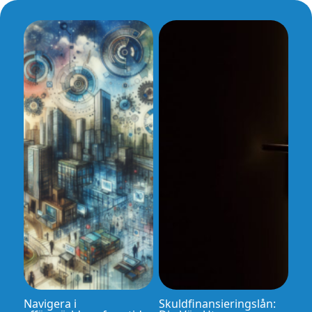
Navigera i
Skuldfinansieringslån: