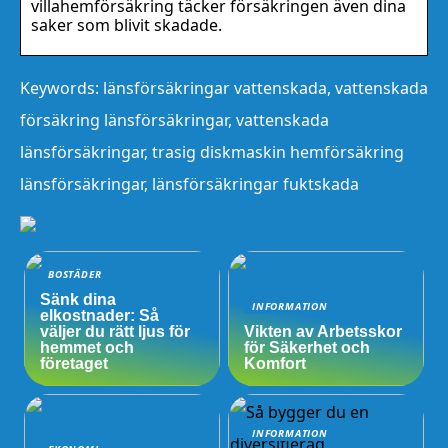
villahemförsäkring täcker försäkringen även dina
saker som blivit skadade.
Keywords: länsförsäkringar vattenskada, vattenskada
försäkring länsförsäkringar, vattenskada
länsförsäkringar, trasig diskmaskin hemförsäkring
länsförsäkringar, länsförsäkringar fuktskada
BOSTÄDER
Sänk dina
INFORMATION
elkostnader: Så
väljer du rätt ljus för
Vikten av Arbetsskor
hemmet och
för Säkerhet och
företaget
Komfort
INFORMATION