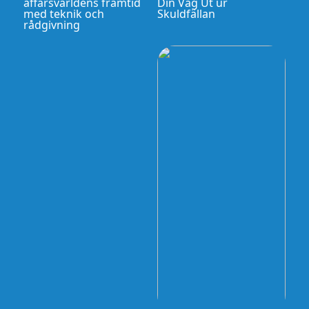
affärsvärldens framtid
Din Väg Ut ur
med teknik och
Skuldfällan
rådgivning