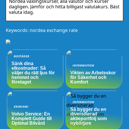
Nordea växlingskurser, alla valutor och kurser
dagligen. Jämför och hitta billigast valutakurs. Bäst
valuta idag.
Keywords: nordea exchange rate
BOSTÄDER
Sänk dina
INFORMATION
elkostnader: Så
väljer du rätt ljus för
Vikten av Arbetsskor
hemmet och
för Säkerhet och
företaget
Komfort
INFORMATION
EKONOMI
Så bygger du en
Volvo Service: En
diversifierad
Komplett Guide till
aktieportfölj som
Optimal Bilvård
nybörjare