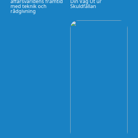
affärsvärldens framtid
Din Väg Ut ur
med teknik och
Skuldfällan
rådgivning