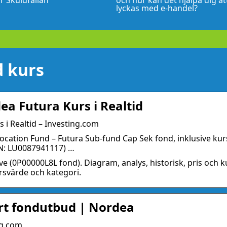
r Skuldfällan
och hur kan det hjälpa dig at
lyckas med e-handel?
d kurs
a Futura Kurs i Realtid
i Realtid – Investing.com
ocation Fund – Futura Sub-fund Cap Sek fond, inklusive kurs
IN: LU0087941117) …
e (0P00000L8L fond). Diagram, analys, historisk, pris och k
rsvärde och kategori.
årt fondutbud | Nordea
ng.com