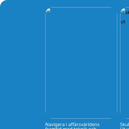
Navigera i affärsvärldens
Skul