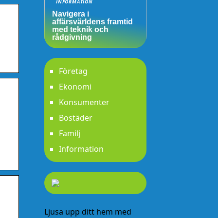
INFORMATION
Navigera i
affärsvärldens framtid
med teknik och
rådgivning
Företag
Ekonomi
Konsumenter
Bostäder
Familj
Information
Ljusa upp ditt hem med