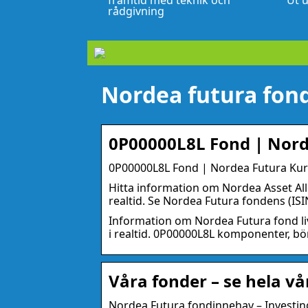
framtid med teknik och
Ut u
rådgivning
Nordea futura fon
0P00000L8L Fond | Norde
0P00000L8L Fond | Nordea Futura Kurs 
Hitta information om Nordea Asset All
realtid. Se Nordea Futura fondens (IS
Information om Nordea Futura fond liv
i realtid. 0P00000L8L komponenter, bö
Våra fonder – se hela v
Nordea Futura fondinnehav – Investi