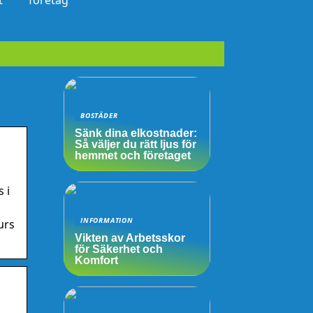
t
företag
BOSTÄDER
Sänk dina elkostnader:
Så väljer du rätt ljus för
hemmet och företaget
 i
INFORMATION
urs
Vikten av Arbetsskor
för Säkerhet och
Komfort