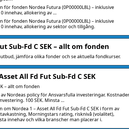
n för fonden Nordea Futura (0P00000L8L) – inklusive
10 innehav, allokering av …
n för fonden Nordea Futura (0P00000L8L) – inklusive
0 innehav, allokering av sektor och tillgång.
Fut Sub-Fd C SEK – allt om fonden
ndutbud, jämföra olika fonder och se aktuella fondkurser.
sset All Fd Fut Sub-Fd C SEK
EK – allt om fonden
v Nordeas policy för Ansvarsfulla investeringar. Kostnader
investering. 100 SEK. Minsta …
n om Nordea 1 – Asset All Fd Fut Sub-Fd C SEK i form av
tavkastning, Morningstars rating, risknivå (volalitet),
sta innehav och vilka branscher man placerar i.