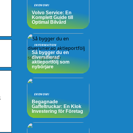
EKONOMI
Volvo Service: En
Komplett Guide till
Optimal Bilvård
INFORMATION
Så bygger du en
diversifierad
aktieportfölj som
nybörjare
EKONOMI
.
Begagnade
Gaffeltruckar: En Klok
Investering för Företag