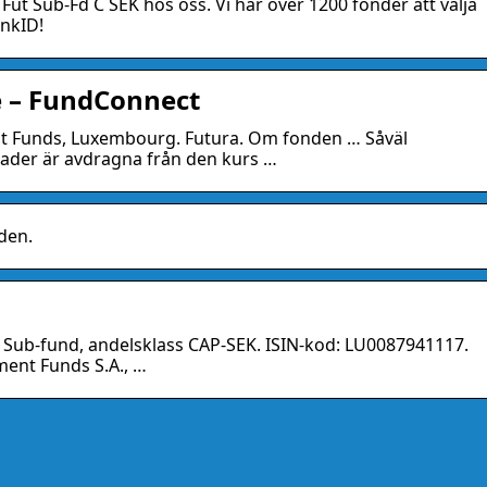
Fut Sub-Fd C SEK hos oss. Vi har över 1200 fonder att välja
ankID!
e – FundConnect
t Funds, Luxembourg. Futura. Om fonden … Såväl
nader är avdragna från den kurs …
den.
 Sub-fund, andelsklass CAP-SEK. ISIN-kod: LU0087941117.
ment Funds S.A., …