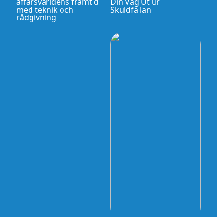
affärsvärldens framtid
Din Väg Ut ur
med teknik och
Skuldfällan
rådgivning