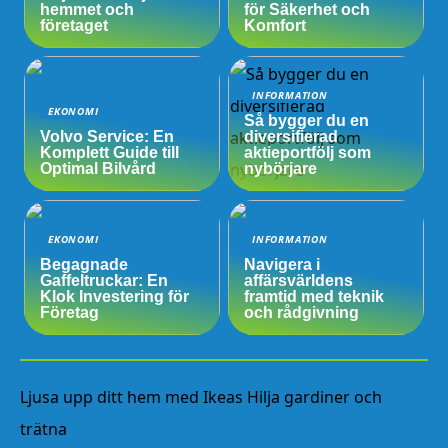
hemmet och
för Säkerhet och
företaget
Komfort
INFORMATION
EKONOMI
Så bygger du en
Volvo Service: En
diversifierad
Komplett Guide till
aktieportfölj som
Optimal Bilvård
nybörjare
EKONOMI
INFORMATION
Begagnade
Navigera i
Gaffeltruckar: En
affärsvärldens
Klok Investering för
framtid med teknik
Företag
och rådgivning
Ljusa upp ditt hem med Ikeas Hilja gardiner och
trätna