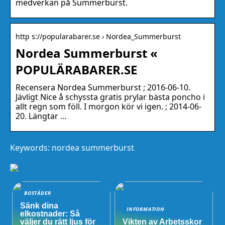
medverkan på Summerburst.
http s://popularabarer.se › Nordea_Summerburst
Nordea Summerburst «
POPULÄRABARER.SE
Recensera Nordea Summerburst ; 2016-06-10.
Jävligt Nice å schyssta gratis prylar bästa poncho i
allt regn som föll. I morgon kör vi igen. ; 2014-06-
20. Längtar …
Keywords: nordea summerburst
BOSTÄDER
Sänk dina
INFORMATION
elkostnader: Så
väljer du rätt ljus för
Vikten av Arbetsskor