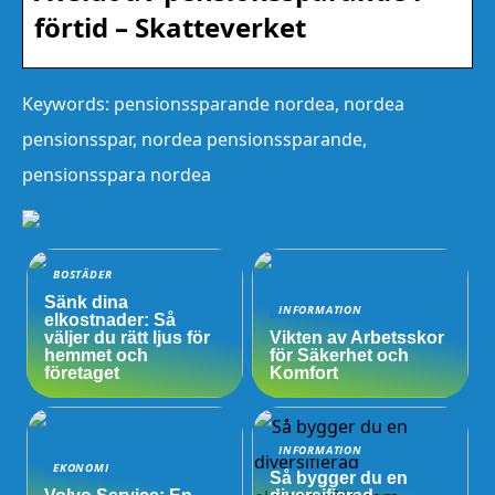
förtid – Skatteverket
Keywords: pensionssparande nordea, nordea
pensionsspar, nordea pensionssparande,
pensionsspara nordea
BOSTÄDER
Sänk dina
INFORMATION
elkostnader: Så
väljer du rätt ljus för
Vikten av Arbetsskor
hemmet och
för Säkerhet och
företaget
Komfort
INFORMATION
EKONOMI
Så bygger du en