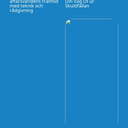
affärsvärldens framtid
Din Väg Ut ur
med teknik och
Skuldfällan
rådgivning