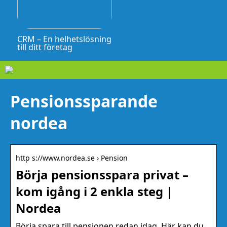
CRM – En helhetslösning
till ditt företag
Pensionssparande
nordea
http s://www.nordea.se › Pension
Börja pensionsspara privat –
kom igång i 2 enkla steg |
Nordea
Börja spara till pensionen redan idag. Här kan du