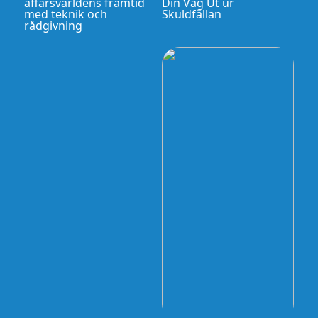
affärsvärldens framtid
Din Väg Ut ur
med teknik och
Skuldfällan
rådgivning