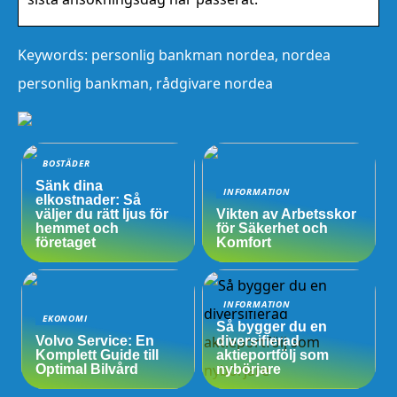
Keywords: personlig bankman nordea, nordea
personlig bankman, rådgivare nordea
BOSTÄDER
Sänk dina
INFORMATION
elkostnader: Så
väljer du rätt ljus för
Vikten av Arbetsskor
hemmet och
för Säkerhet och
företaget
Komfort
INFORMATION
EKONOMI
Så bygger du en
Volvo Service: En
diversifierad
Komplett Guide till
aktieportfölj som
Optimal Bilvård
nybörjare