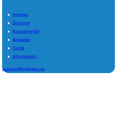
Företag
Ekonomi
Konsumenter
Bostäder
Familj
Information
support@onlinenu.se