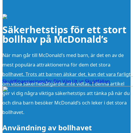
Säkerhetstips för ett stort
bollhav på McDonald’s
När man går till McDonald’s med barn, är det en av de
mest populära attraktionerna för dem det stora
bollhavet. Trots att barnen älskar det, kan det vara farligt
Skuldfinansieringslån: Din Väg Ut ur Skuldfällan
om vissa säkerhetsåtgärder inte vidtas. I denna artikel
ger vi dig några viktiga säkerhetstips att tänka på när du
och dina barn besöker McDonald’s och leker i det stora
bollhavet.
Användning av bollhavet