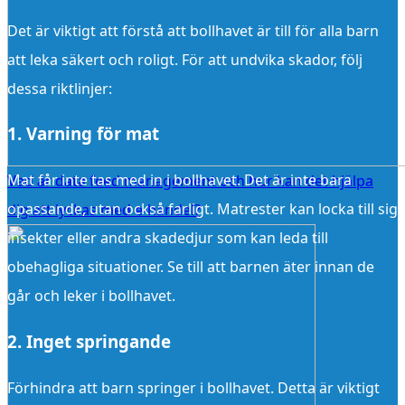
Det är viktigt att förstå att bollhavet är till för alla barn
att leka säkert och roligt. För att undvika skador, följ
dessa riktlinjer:
1. Varning för mat
Mat får inte tas med in i bollhavet. Det är inte bara
Vad är data feed management och hur kan det hjälpa
opassande, utan också farligt. Matrester kan locka till sig
dig att lyckas med e-handel?
insekter eller andra skadedjur som kan leda till
obehagliga situationer. Se till att barnen äter innan de
går och leker i bollhavet.
2. Inget springande
Förhindra att barn springer i bollhavet. Detta är viktigt