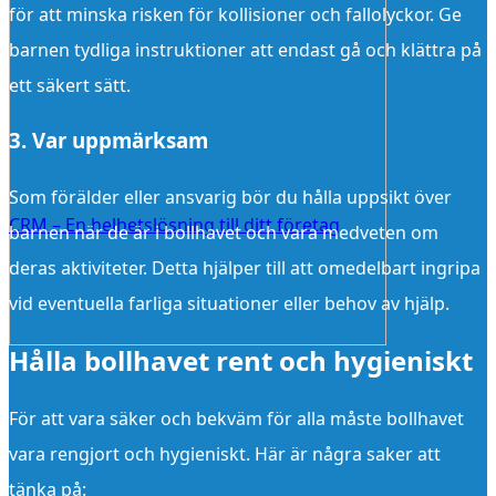
för att minska risken för kollisioner och fallolyckor. Ge
barnen tydliga instruktioner att endast gå och klättra på
ett säkert sätt.
3. Var uppmärksam
Som förälder eller ansvarig bör du hålla uppsikt över
CRM – En helhetslösning till ditt företag
barnen när de är i bollhavet och vara medveten om
deras aktiviteter. Detta hjälper till att omedelbart ingripa
vid eventuella farliga situationer eller behov av hjälp.
Hålla bollhavet rent och hygieniskt
För att vara säker och bekväm för alla måste bollhavet
vara rengjort och hygieniskt. Här är några saker att
tänka på: