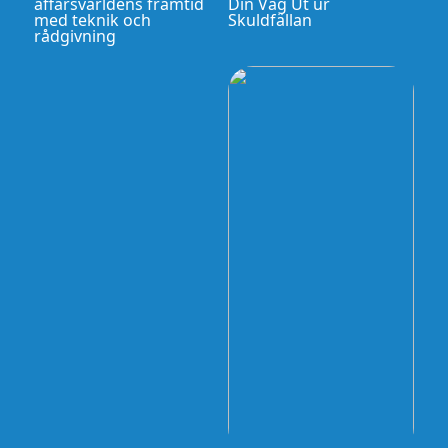
affärsvärldens framtid
Din Väg Ut ur
med teknik och
Skuldfällan
rådgivning