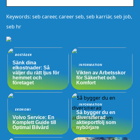
Keywords: seb career, career seb, seb karriär, seb job,
seb hr
BOSTÄDER
Sänk dina
INFORMATION
elkostnader: Så
väljer du rätt ljus för
Vikten av Arbetsskor
hemmet och
för Säkerhet och
företaget
Komfort
INFORMATION
EKONOMI
Så bygger du en
Volvo Service: En
diversifierad
Komplett Guide till
aktieportfölj som
Optimal Bilvård
nybörjare