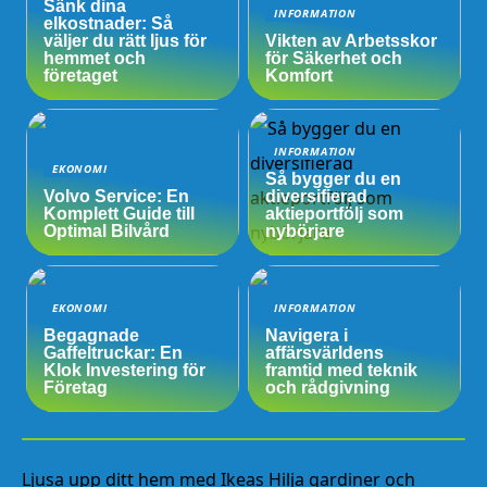
Sänk dina
INFORMATION
elkostnader: Så
väljer du rätt ljus för
Vikten av Arbetsskor
hemmet och
för Säkerhet och
företaget
Komfort
INFORMATION
EKONOMI
Så bygger du en
Volvo Service: En
diversifierad
Komplett Guide till
aktieportfölj som
Optimal Bilvård
nybörjare
EKONOMI
INFORMATION
Begagnade
Navigera i
Gaffeltruckar: En
affärsvärldens
Klok Investering för
framtid med teknik
Företag
och rådgivning
Ljusa upp ditt hem med Ikeas Hilja gardiner och