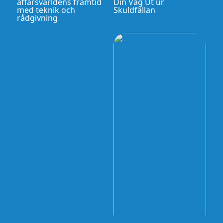
affärsvärldens framtid
Din Väg Ut ur
med teknik och
Skuldfällan
rådgivning