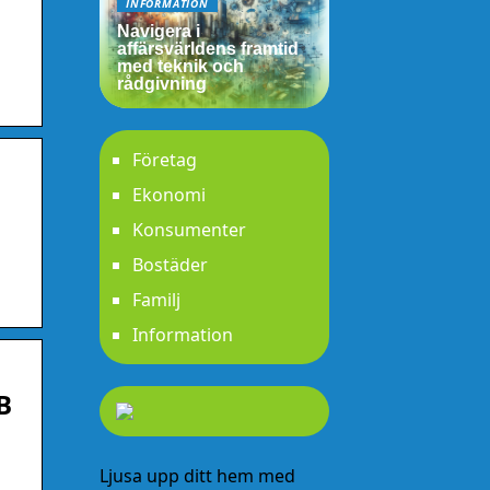
INFORMATION
Navigera i
affärsvärldens framtid
med teknik och
rådgivning
Företag
Ekonomi
Konsumenter
Bostäder
Familj
Information
B
Ljusa upp ditt hem med