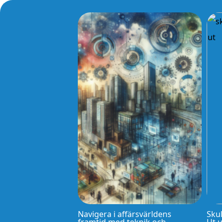
Navigera i affärsvärldens
Skul