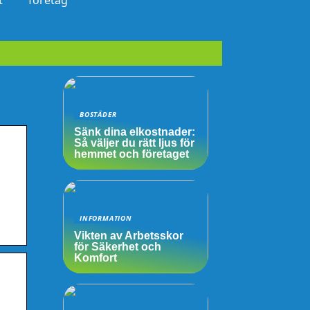
t
företag
BOSTÄDER
Sänk dina elkostnader:
Så väljer du rätt ljus för
hemmet och företaget
INFORMATION
Vikten av Arbetsskor
för Säkerhet och
Komfort