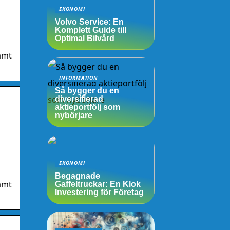
EKONOMI
Volvo Service: En
Komplett Guide till
Optimal Bilvård
samt
INFORMATION
Så bygger du en
diversifierad
aktieportfölj som
nybörjare
EKONOMI
Begagnade
samt
Gaffeltruckar: En Klok
Investering för Företag