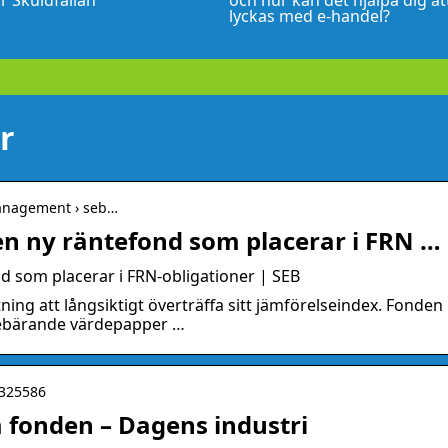
r Skuldfällan
och hur kan det hjälpa dig at
lyckas med e-handel?
r
management › seb…
en ny räntefond som placerar i FRN …
d som placerar i FRN-obligationer | SEB
ing att långsiktigt överträffa sitt jämförelseindex. Fonden
ntebärande värdepapper …
4325586
m fonden – Dagens industri