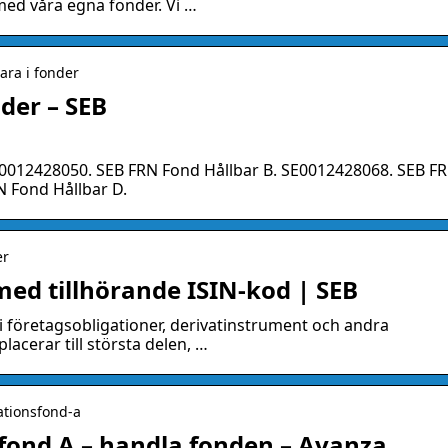
med våra egna fonder. Vi …
para i fonder
nder – SEB
SE0012428050. SEB FRN Fond Hållbar B. SE0012428068. SEB F
N Fond Hållbar D.
er
med tillhörande ISIN-kod | SEB
 företagsobligationer, derivatinstrument och andra
acerar till största delen, …
ationsfond-a
fond A – handla fonden – Avanza