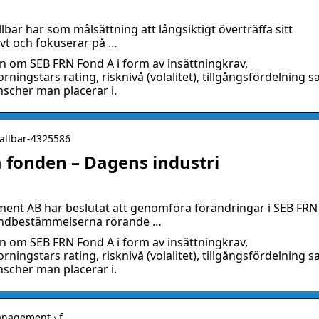
ar har som målsättning att långsiktigt överträffa sitt
ivt och fokuserar på …
on om SEB FRN Fond A i form av insättningkrav,
rningstars rating, risknivå (volalitet), tillgångsfördelning 
nscher man placerar i.
hallbar-4325586
m fonden – Dagens industri
nt AB har beslutat att genomföra förändringar i SEB FRN
 fondbestämmelserna rörande …
on om SEB FRN Fond A i form av insättningkrav,
rningstars rating, risknivå (volalitet), tillgångsfördelning 
nscher man placerar i.
anagement › f…