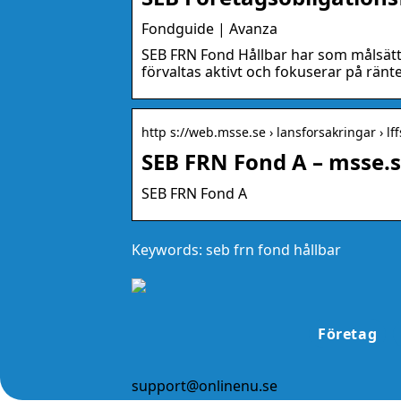
Fondguide | Avanza
SEB FRN Fond Hållbar har som målsättn
förvaltas aktivt och fokuserar på rä
http s://web.msse.se › lansforsakringar › lff
SEB FRN Fond A – msse.
SEB FRN Fond A
Keywords: seb frn fond hållbar
Företag
support@onlinenu.se