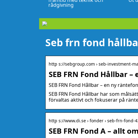
framtid med teknik och
Ut u
rådgivning
Seb frn fond hållba
http s://sebgroup.com › seb-investment-
SEB FRN Fond Hållbar – 
SEB FRN Fond Hållbar – en ny räntefon
SEB FRN Fond Hållbar har som målsättn
förvaltas aktivt och fokuserar på rä
http s://www.di.se › fonder › seb-frn-fond-
SEB FRN Fond A – allt o