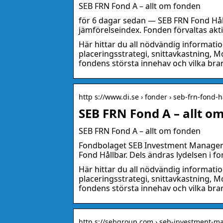
SEB FRN Fond A – allt om fonden
för 6 dagar sedan — SEB FRN Fond Hållb
jämförelseindex. Fonden förvaltas akt
Här hittar du all nödvändig informati
placeringsstrategi, snittavkastning, Mo
fondens största innehav och vilka bra
http s://www.di.se › fonder › seb-frn-fond-
SEB FRN Fond A – allt o
SEB FRN Fond A – allt om fonden
Fondbolaget SEB Investment Manageme
Fond Hållbar. Dels ändras lydelsen i
Här hittar du all nödvändig informati
placeringsstrategi, snittavkastning, Mo
fondens största innehav och vilka bra
http s://sebgroup.com › seb-investment-m