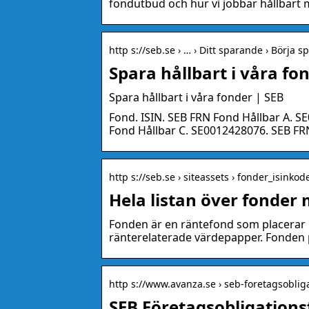
fondutbud och hur vi jobbar hållbart 
http s://seb.se › … › Ditt sparande › Börja s
Spara hållbart i våra fo
Spara hållbart i våra fonder | SEB
Fond. ISIN. SEB FRN Fond Hållbar A. 
Fond Hållbar C. SE0012428076. SEB FR
http s://seb.se › siteassets › fonder_isinkod
Hela listan över fonder 
Fonden är en räntefond som placerar i
ränterelaterade värdepapper. Fonden pl
http s://www.avanza.se › seb-foretagsoblig
SEB Företagsobligations