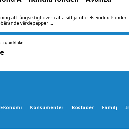
ing att långsiktigt överträffa sitt jämförelseindex. Fonden
ntebärande värdepapper …
s › quicktake
se
Ekonomi
Konsumenter
Bostäder
Familj
I