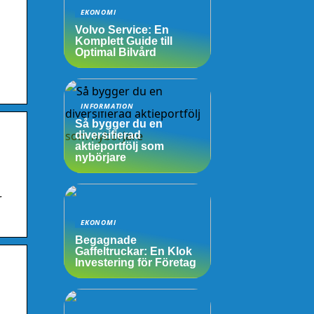
EKONOMI
Volvo Service: En
Komplett Guide till
Optimal Bilvård
INFORMATION
Så bygger du en
diversifierad
aktieportfölj som
nybörjare
r
EKONOMI
Begagnade
Gaffeltruckar: En Klok
Investering för Företag