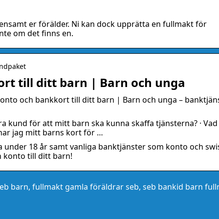
ensamt er förälder. Ni kan dock upprätta en fullmakt för
nte om det finns en.
undpaket
t till ditt barn | Barn och unga
 konto och bankkort till ditt barn | Barn och unga – banktjän
ra kund för att mitt barn ska kunna skaffa tjänsterna? · Vad
ar jag mitt barns kort för …
ga under 18 år samt vanliga banktjänster som konto och swi
konto till ditt barn!
eb barn, fullmakt gamla föräldrar seb, seb bankid barn full