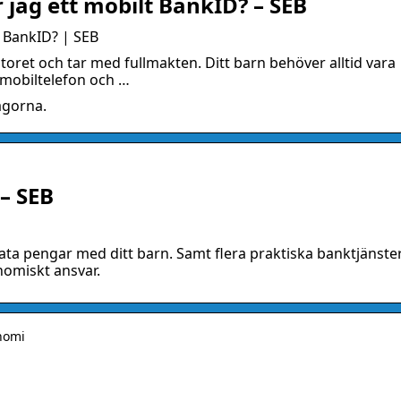
r jag ett mobilt BankID? – SEB
t BankID? | SEB
toret och tar med fullmakten. Ditt barn behöver alltid vara
mobiltelefon och …
ågorna.
– SEB
rata pengar med ditt barn. Samt flera praktiska banktjänste
onomiskt ansvar.
onomi