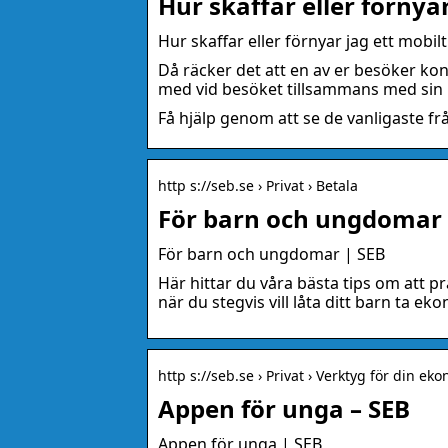
Hur skaffar eller förnya
Hur skaffar eller förnyar jag ett mobil
Då räcker det att en av er besöker kon
med vid besöket tillsammans med sin 
Få hjälp genom att se de vanligaste fr
http s://seb.se › Privat › Betala
För barn och ungdomar 
För barn och ungdomar | SEB
Här hittar du våra bästa tips om att p
när du stegvis vill låta ditt barn ta ek
http s://seb.se › Privat › Verktyg för din ek
Appen för unga – SEB
Appen för unga | SEB