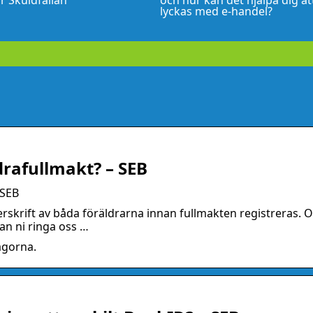
r Skuldfällan
och hur kan det hjälpa dig at
lyckas med e-handel?
drafullmakt? – SEB
 SEB
erskrift av båda föräldrarna innan fullmakten registreras. 
kan ni ringa oss …
ågorna.