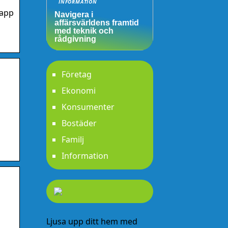
INFORMATION
sapp
Navigera i
affärsvärldens framtid
med teknik och
rådgivning
Företag
Ekonomi
Konsumenter
Bostäder
Familj
Information
Ljusa upp ditt hem med