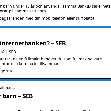
 för barn under 18 år och används i samma BankID säkerhet
gerar på samma sätt som …
dagsärenden med din mobiltelefon eller surfplatta.
r internetbanken? – SEB
en? | SEB
 att teckna en fullmakt behöver du som fullmaktsgivare
kontor och komma in tillsammans …
ågorna.
 Skilsmässa
 barn – SEB