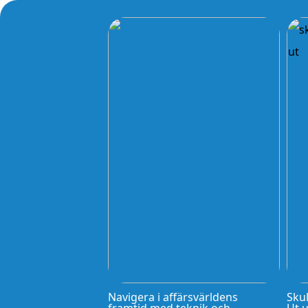
Navigera i affärsvärldens
Skul