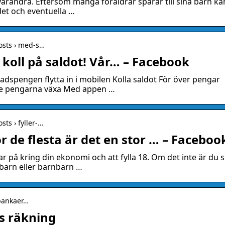
 varandra. Eftersom många föräldrar sparar till sina barn ka
det och eventuella …
osts › med-s…
koll på saldot! Vår… – Facebook
dspengen flytta in i mobilen Kolla saldot För över pengar
se pengarna växa Med appen …
sts › fyller-…
För de flesta är det en stor … – Faceboo
ar på kring din ekonomi och att fylla 18. Om det inte är du
 barn eller barnbarn …
 bankaer…
s räkning