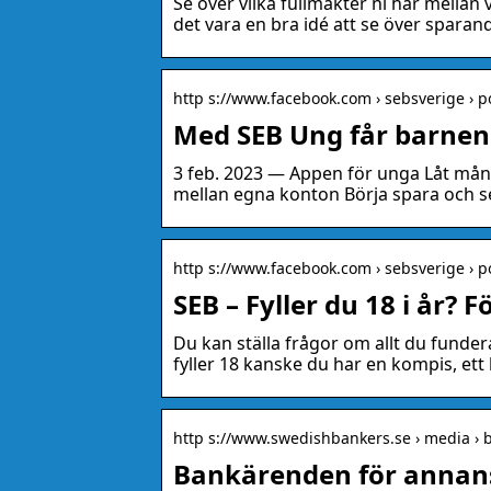
Se över vilka fullmakter ni har mellan
det vara en bra idé att se över sparan
http s://www.facebook.com › sebsverige › p
Med SEB Ung får barnen 
3 feb. 2023 — Appen för unga Låt måna
mellan egna konton Börja spara och 
http s://www.facebook.com › sebsverige › po
SEB – Fyller du 18 i år? 
Du kan ställa frågor om allt du funder
fyller 18 kanske du har en kompis, ett
http s://www.swedishbankers.se › media ›
Bankärenden för annan