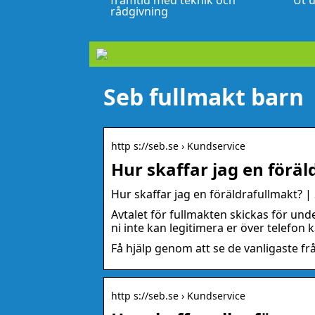
framtid med teknik och
Ut u
rådgivning
Seb fullmakt barn
http s://seb.se › Kundservice
Hur skaffar jag en föräl
Hur skaffar jag en föräldrafullmakt? |
Avtalet för fullmakten skickas för und
ni inte kan legitimera er över telefon 
Få hjälp genom att se de vanligaste fr
http s://seb.se › Kundservice