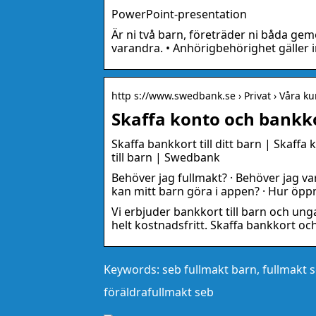
PowerPoint-presentation
Är ni två barn, företräder ni båda gem
varandra. • Anhörigbehörighet gäller i
http s://www.swedbank.se › Privat › Våra k
Skaffa konto och bankkor
Skaffa bankkort till ditt barn | Skaffa
till barn | Swedbank
Behöver jag fullmakt? · Behöver jag va
kan mitt barn göra i appen? · Hur öppn
Vi erbjuder bankkort till barn och un
helt kostnadsfritt. Skaffa bankkort och 
Keywords: seb fullmakt barn, fullmakt s
föräldrafullmakt seb