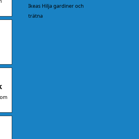
n
Ikeas Hilja gardiner och
trätna
k
 som