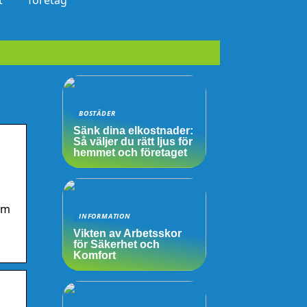
t
företag
BOSTÄDER
Sänk dina elkostnader:
Så väljer du rätt ljus för
hemmet och företaget
Om
INFORMATION
Vikten av Arbetsskor
för Säkerhet och
Komfort