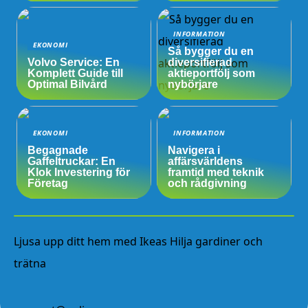
INFORMATION
EKONOMI
Så bygger du en
Volvo Service: En
diversifierad
Komplett Guide till
aktieportfölj som
Optimal Bilvård
nybörjare
EKONOMI
INFORMATION
Begagnade
Navigera i
Gaffeltruckar: En
affärsvärldens
Klok Investering för
framtid med teknik
Företag
och rådgivning
Ljusa upp ditt hem med Ikeas Hilja gardiner och
trätna