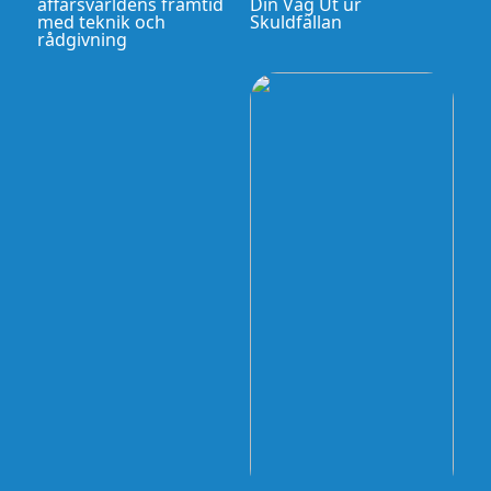
affärsvärldens framtid
Din Väg Ut ur
med teknik och
Skuldfällan
rådgivning