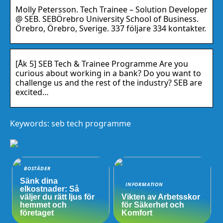
Molly Petersson. Tech Trainee – Solution Developer
@ SEB. SEBÖrebro University School of Business.
Örebro, Örebro, Sverige. 337 följare 334 kontakter.
[Åk 5] SEB Tech & Trainee Programme Are you
curious about working in a bank? Do you want to
challenge us and the rest of the industry? SEB are
excited…
Keywords: seb tech programme
BOSTÄDER
Sänk dina
INFORMATION
elkostnader: Så
väljer du rätt ljus för
Vikten av Arbetsskor
hemmet och
för Säkerhet och
företaget
Komfort