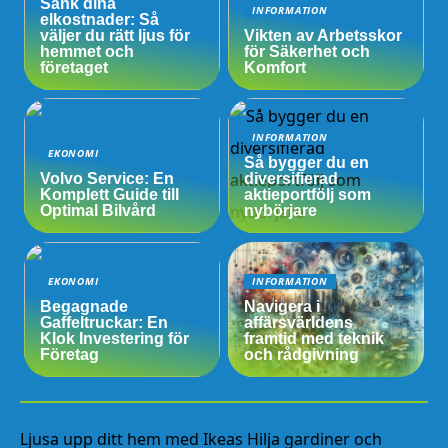
Sänk dina
INFORMATION
elkostnader: Så
väljer du rätt ljus för
Vikten av Arbetsskor
hemmet och
för Säkerhet och
företaget
Komfort
INFORMATION
EKONOMI
Så bygger du en
Volvo Service: En
diversifierad
Komplett Guide till
aktieportfölj som
Optimal Bilvård
nybörjare
EKONOMI
INFORMATION
Begagnade
Navigera i
Gaffeltruckar: En
affärsvärldens
Klok Investering för
framtid med teknik
Företag
och rådgivning
Ljusa upp ditt hem med Ikeas Hilja gardiner och