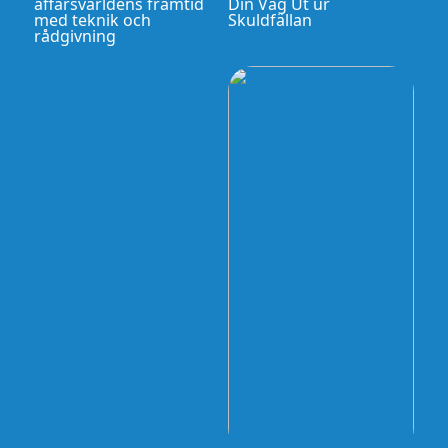
affärsvärldens framtid
Din Väg Ut ur
med teknik och
Skuldfällan
rådgivning