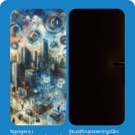
Navigera i
Skuldfinansieringslån: