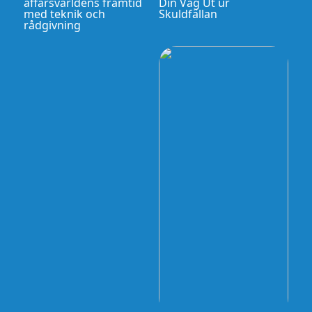
affärsvärldens framtid
Din Väg Ut ur
med teknik och
Skuldfällan
rådgivning