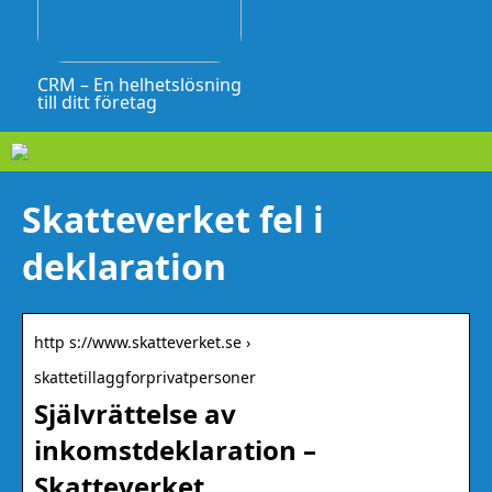
CRM – En helhetslösning
till ditt företag
Skatteverket fel i
deklaration
http s://www.skatteverket.se ›
skattetillaggforprivatpersoner
Självrättelse av
inkomstdeklaration –
Skatteverket