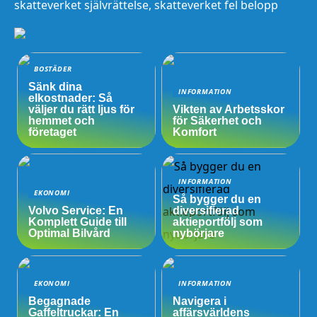
skatteverket självrättelse, skatteverket fel belopp
BOSTÄDER
Sänk dina
INFORMATION
elkostnader: Så
väljer du rätt ljus för
Vikten av Arbetsskor
hemmet och
för Säkerhet och
företaget
Komfort
INFORMATION
EKONOMI
Så bygger du en
Volvo Service: En
diversifierad
Komplett Guide till
aktieportfölj som
Optimal Bilvård
nybörjare
EKONOMI
INFORMATION
Begagnade
Navigera i
Gaffeltruckar: En
affärsvärldens