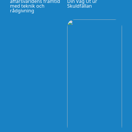
affärsvärldens framtid
Din Väg Ut ur
med teknik och
Skuldfällan
rådgivning