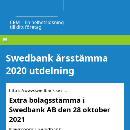
CRM – En helhetslösning
till ditt företag
Swedbank årsstämma
2020 utdelning
http s://www.swedbank.se › …
Extra bolagsstämma i
Swedbank AB den 28 oktober
2021
Newsroom | Swedbank