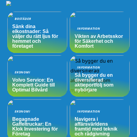
BOSTÄDER
Sänk dina
INFORMATION
elkostnader: Så
väljer du rätt ljus för
Vikten av Arbetsskor
hemmet och
för Säkerhet och
företaget
Komfort
INFORMATION
EKONOMI
Så bygger du en
Volvo Service: En
diversifierad
Komplett Guide till
aktieportfölj som
Optimal Bilvård
nybörjare
EKONOMI
INFORMATION
Begagnade
Navigera i
Gaffeltruckar: En
affärsvärldens
Klok Investering för
framtid med teknik
Företag
och rådgivning