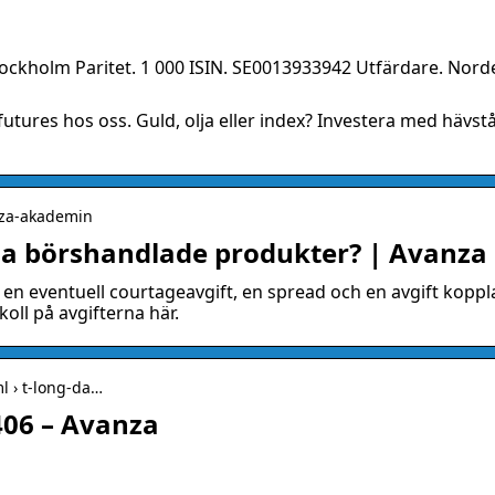
ockholm Paritet. 1 000 ISIN. SE0013933942 Utfärdare. Nord
 futures hos oss. Guld, olja eller index? Investera med hävst
anza-akademin
la börshandlade produkter? | Avanza
 en eventuell courtageavgift, en spread och en avgift koppl
koll på avgifterna här.
l › t-long-da…
06 – Avanza