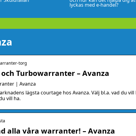
r Skuldfällan
och hur kan det hjälpa dig at
lyckas med e-handel?
nza
warranter-torg
s och Turbowarranter – Avanza
ranter | Avanza
arknadens lägsta courtage hos Avanza. Välj bl.a. vad du vill
u vill ha.
sta
nd alla våra warranter! – Avanza