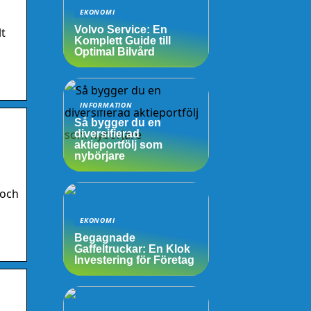
EKONOMI
Volvo Service: En
lt
Komplett Guide till
Optimal Bilvård
INFORMATION
Så bygger du en
diversifierad
aktieportfölj som
nybörjare
 och
EKONOMI
Begagnade
Gaffeltruckar: En Klok
Investering för Företag