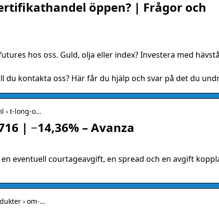
rtifikathandel öppen? | Frågor och
 futures hos oss. Guld, olja eller index? Investera med hävst
ill du kontakta oss? Här får du hjälp och svar på det du undr
l › t-long-o…
6 | −14,36% – Avanza
 en eventuell courtageavgift, en spread och en avgift koppl
odukter › om-…