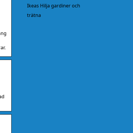
Ikeas Hilja gardiner och
trätna
ång
ar.
ad