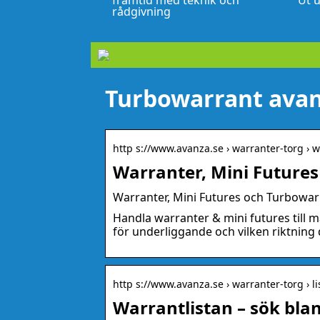
framtid med teknik och
Ut u
rådgivning
Turbowarrant ava
http s://www.avanza.se › warranter-torg › 
Warranter, Mini Future
Warranter, Mini Futures och Turbowar
Handla warranter & mini futures till m
för underliggande och vilken riktning d
http s://www.avanza.se › warranter-torg › li
Warrantlistan – sök bla