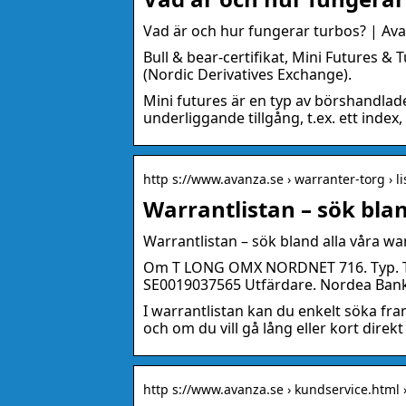
Vad är och hur fungerar turbos? | Av
Bull & bear-certifikat, Mini Futures 
(Nordic Derivatives Exchange).
Mini futures är en typ av börshandlad
underliggande tillgång, t.ex. ett index,
http s://www.avanza.se › warranter-torg › li
Warrantlistan – sök bla
Warrantlistan – sök bland alla våra wa
Om T LONG OMX NORDNET 716. Typ. Tur
SE0019037565 Utfärdare. Nordea Bank
I warrantlistan kan du enkelt söka fra
och om du vill gå lång eller kort direkt i
http s://www.avanza.se › kundservice.html 