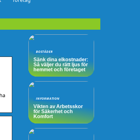
t
företag
BOSTÄDER
Sänk dina elkostnader:
Så väljer du rätt ljus för
hemmet och företaget
 ha
INFORMATION
Vikten av Arbetsskor
för Säkerhet och
Komfort