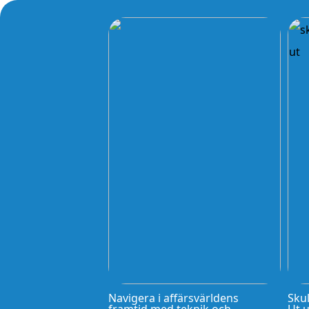
Navigera i affärsvärldens
Skul