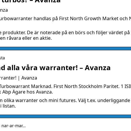
anza
& Turbowarranter handlas på First North Growth Market och
e produkter. De är noterade på en börs och följer värdet på
 en råvara eller en aktie.
sta
nd alla våra warranter! – Avanza
rranter! | Avanza
bowarrant Marknad. First North Stockholm Paritet. 1 ISI
 Abp Ägare hos Avanza.
m olika warranter och mini futures. Välj t.ex. underliggande
 listan.
› nar-ar-mar…