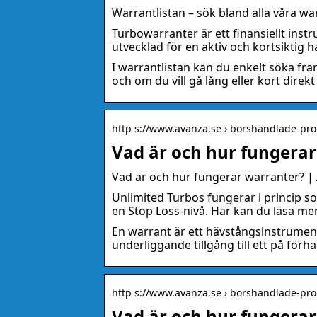
Warrantlistan – sök bland alla våra wa
Turbowarranter är ett finansiellt ins
utvecklad för en aktiv och kortsiktig
I warrantlistan kan du enkelt söka fra
och om du vill gå lång eller kort direkt i
http s://www.avanza.se › borshandlade-pro
Vad är och hur fungera
Vad är och hur fungerar warranter? |
Unlimited Turbos fungerar i princip s
en Stop Loss-nivå. Här kan du läsa me
En warrant är ett hävstångsinstrument
underliggande tillgång till ett på fö
http s://www.avanza.se › borshandlade-pro
Vad är och hur fungerar