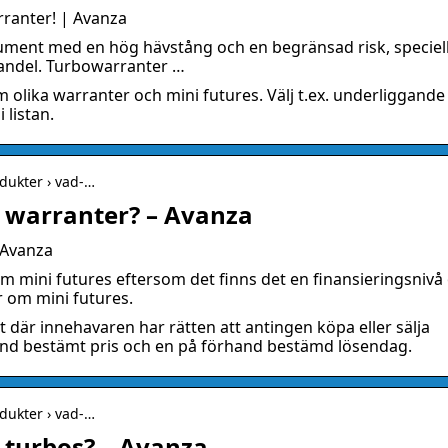
rranter! | Avanza
trument med en hög hävstång och en begränsad risk, speciel
 handel. Turbowarranter …
m olika warranter och mini futures. Välj t.ex. underliggande
 listan.
dukter › vad-…
r warranter? – Avanza
 Avanza
om mini futures eftersom det finns det en finansieringsnivå
r om mini futures.
 där innehavaren har rätten att antingen köpa eller sälja
rhand bestämt pris och en på förhand bestämd lösendag.
dukter › vad-…
 turbos? – Avanza