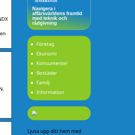
INFORMATION
Navigera i
affärsvärldens framtid
 NDX
med teknik och
rådgivning
 en
Företag
Ekonomi
Konsumenter
Bostäder
Familj
N.
Information
Ljusa upp ditt hem med