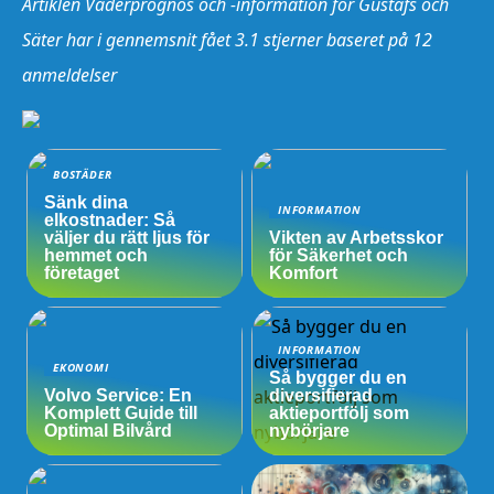
Artiklen Väderprognos och -information för Gustafs och
Säter har i gennemsnit fået
3.1
stjerner baseret på
12
anmeldelser
BOSTÄDER
Sänk dina
INFORMATION
elkostnader: Så
väljer du rätt ljus för
Vikten av Arbetsskor
hemmet och
för Säkerhet och
företaget
Komfort
INFORMATION
EKONOMI
Så bygger du en
Volvo Service: En
diversifierad
Komplett Guide till
aktieportfölj som
Optimal Bilvård
nybörjare