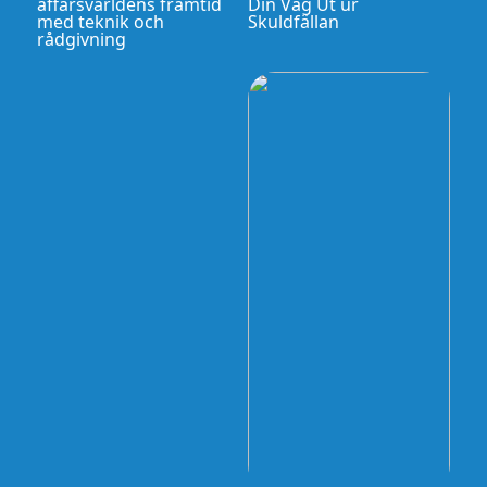
affärsvärldens framtid
Din Väg Ut ur
med teknik och
Skuldfällan
rådgivning