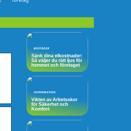
t
företag
BOSTÄDER
Sänk dina elkostnader:
Så väljer du rätt ljus för
hemmet och företaget
INFORMATION
Vikten av Arbetsskor
för Säkerhet och
Komfort