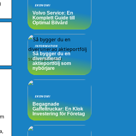
)
EKONOMI
Volvo Service: En
Komplett Guide till
Optimal Bilvård
INFORMATION
Så bygger du en
diversifierad
aktieportfölj som
nybörjare
EKONOMI
Begagnade
Gaffeltruckar: En Klok
Investering för Företag
Om
a,