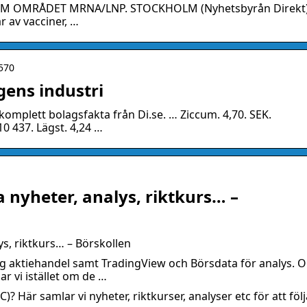
M OMRÅDET MRNA/LNP. STOCKHOLM (Nyhetsbyrån Direkt
 av vacciner, …
4570
gens industri
omplett bolagsfakta från Di.se. … Ziccum. 4,70. SEK.
0 437. Lägst. 4,24 …
a nyheter, analys, riktkurs… –
lys, riktkurs… – Börskollen
tig aktiehandel samt TradingView och Börsdata för analys. 
ar vi istället om de …
)? Här samlar vi nyheter, riktkurser, analyser etc för att följ