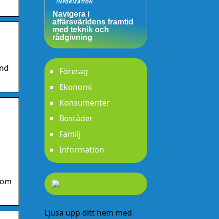
INFORMATION
Navigera i
affärsvärldens framtid
med teknik och
rådgivning
and
Företag
Ekonomi
Konsumenter
Bostäder
Familj
Information
.com
Ljusa upp ditt hem med