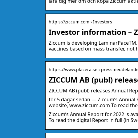
lära dig mer om och köpa Ziccum akti
http s://ziccum.com › Investors
Investor information – 
Ziccum is developing LaminarPaceTM,
vaccines based on mass transfer, not h
http s://www.placera.se › pressmeddelande
ZICCUM AB (publ) releas
ZICCUM AB (publ) releases Annual Rep
för 5 dagar sedan — Ziccum’s Annual R
website, www.ziccum.com To read the di
Ziccum’s Annual Report for 2022 is a
To read the digital Report in full (in Sw