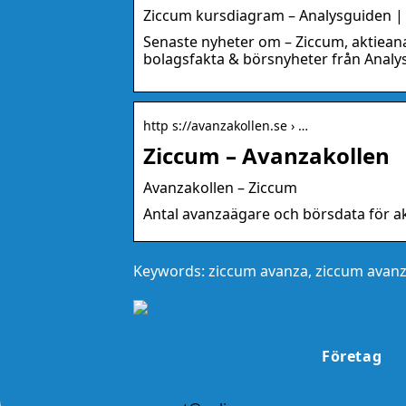
Ziccum kursdiagram – Analysguiden |
Senaste nyheter om – Ziccum, aktieana
bolagsfakta & börsnyheter från Analy
http s://avanzakollen.se › …
Ziccum – Avanzakollen
Avanzakollen – Ziccum
Antal avanzaägare och börsdata för a
Keywords: ziccum avanza, ziccum avan
Företag