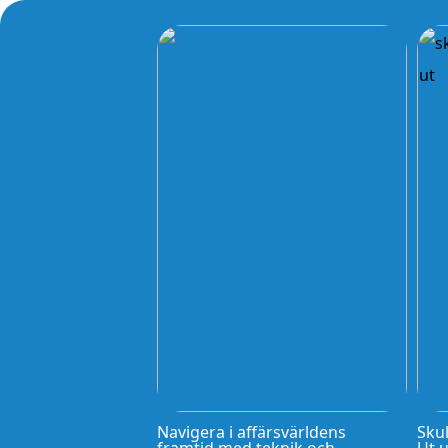
Navigera i affärsvärldens
Skul