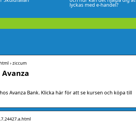
r Skuldfällan
och hur kan det hjälpa dig at
lyckas med e-handel?
.html › ziccum
– Avanza
 hos Avanza Bank. Klicka här för att se kursen och köpa till
.7.24427.a.html