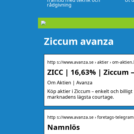
framtid med teknik och
Ut u
rådgivning
Ziccum avanza
http s://www.avanza.se › aktier › om-aktien
ZICC | 16,63% | Ziccum 
Om Aktien | Avanza
Köp aktier i Ziccum – enkelt och billigt
marknadens lägsta courtage.
http s://www.avanza.se › foretags-telegram
Namnlös