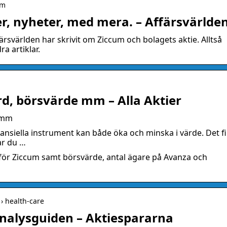
um
er, nyheter, med mera. – Affärsvärlde
ärsvärlden har skrivit om Ziccum och bolagets aktie. Alltså
a artiklar.
ord, börsvärde mm – Alla Aktier
e mm
inansiella instrument kan både öka och minska i värde. Det f
gar du …
ord för Ziccum samt börsvärde, antal ägare på Avanza och
 › health-care
nalysguiden – Aktiespararna