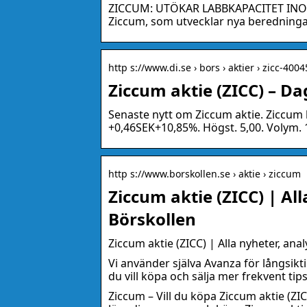
ZICCUM: UTÖKAR LABBKAPACITET INO
Ziccum, som utvecklar nya beredningar
http s://www.di.se › bors › aktier › zicc-400
Ziccum aktie (ZICC) – Da
Senaste nytt om Ziccum aktie. Ziccum k
+0,46SEK+10,85%. Högst. 5,00. Volym. 1
http s://www.borskollen.se › aktie › ziccum
Ziccum aktie (ZICC) | All
Börskollen
Ziccum aktie (ZICC) | Alla nyheter, ana
Vi använder själva Avanza för långsik
du vill köpa och sälja mer frekvent tips
Ziccum – Vill du köpa Ziccum aktie (ZICC