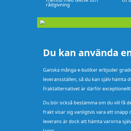
framtid med teknik och
Ut u
rådgivning
Du kan använda en 
Ganska många e-butiker erbjuder gradvis 
leveransställen, så du kan själv hämta d
Fraktalternativet är därför exceptionell
Du bör också bestämma om du vill få det 
frakt visar sig vanligtvis vara ett snäp
leverans är dock att hämta varorna själv
lager.