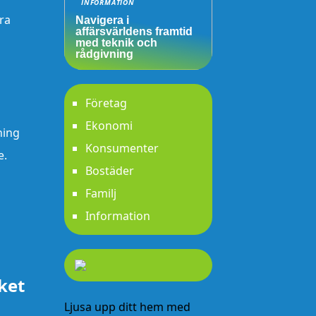
INFORMATION
ra
Navigera i
affärsvärldens framtid
med teknik och
rådgivning
Företag
Ekonomi
ning
Konsumenter
e.
Bostäder
Familj
Information
ket
Ljusa upp ditt hem med