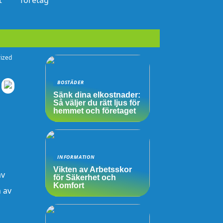
t
företag
ized
BOSTÄDER
Sänk dina elkostnader:
Så väljer du rätt ljus för
hemmet och företaget
INFORMATION
Vikten av Arbetsskor
av
för Säkerhet och
Komfort
n av
s