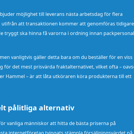
bjuder möjlighet till leverans nästa arbetsdag för flera
as utifrån att transaktionen kommer att genomföras tidigar
de tryggt ska hinna få varorna i ordning innan packpersona
, men vanligtvis gäller detta bara om du beställer för en viss
r det mest prisvärda fraktalternativet, vilket ofta – oavs
r Hammel – är att låta utköraren köra produkterna till ett
lt pålitliga alternativ
för vanliga människor att hitta de bästa priserna på
sta internetföretag tvingats stämpla försäljningsvärdet på