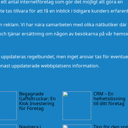
tt antal internetföretag som gör det möjligt att göra en
 tas tillvara för att få en inblick i tidigare kunders erfaren
n reklam. Vi har nära samarbeten med olika nätbutiker där 
ch tjänar ersättning om någon av besökarna på vår hemsi
 uppdateras regelbundet, men inget ansvar tas för eventue
senast uppdaterade webbplatsens information.
Begagnade
CRM – En
Gaffeltruckar: En
helhetslösning
Klok Investering
till ditt företag
för Företag
Navigera i
Tips för den so