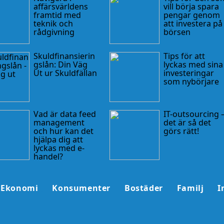
affärsvärldens
vill börja spara
framtid med
pengar genom
teknik och
att investera på
rådgivning
börsen
Skuldfinansierin
Tips för att
gslån: Din Väg
lyckas med sina
Ut ur Skuldfällan
investeringar
som nybörjare
Vad är data feed
IT-outsourcing 
management
det är så det
och hur kan det
görs rätt!
hjälpa dig att
lyckas med e-
handel?
Ekonomi
Konsumenter
Bostäder
Familj
I