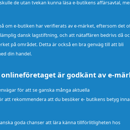
skulle de utan tvekan kunna läsa e-butikens affärsavtal, me
på om e-butiken har verifierats av e-märket, eftersom det o
llämplig dansk lagstiftning, och att nätaffären bedrivs då o
erket på området. Detta är också en bra genväg till att bli
med din handel.
 onlineföretaget är godkänt av e-mär
genvägar för att se ganska många aktuella
ör att rekommendera att du besöker e- butikens betyg inn
ska goda chanser att lära känna tillförlitligheten hos