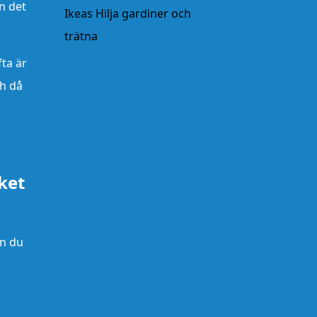
n det
Ikeas Hilja gardiner och
trätna
fta är
ch då
ket
an du