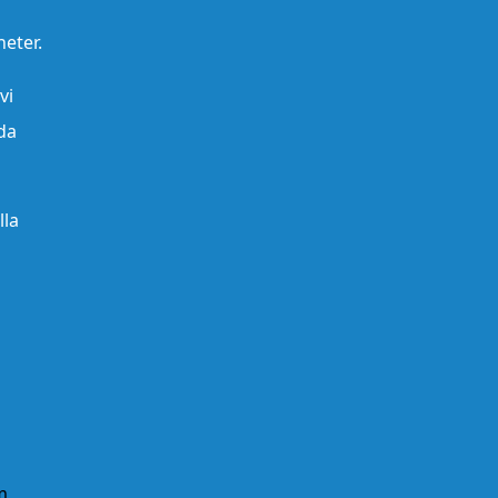
heter.
vi
da
lla
m