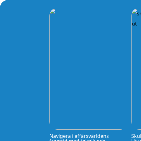
Navigera i affärsvärldens
Skul