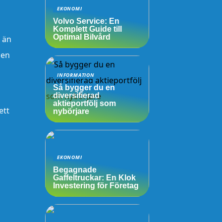
EKONOMI
Volvo Service: En
Komplett Guide till
Optimal Bilvård
e än
len
INFORMATION
Så bygger du en
diversifierad
aktieportfölj som
ett
nybörjare
EKONOMI
Begagnade
Gaffeltruckar: En Klok
Investering för Företag