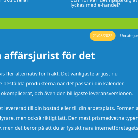
r Skuldfällan
och hur kan det hjälpa dig at
lyckas med e-handel?
21/08/2022
Uncategor
affärsjurist för det
fler alternativ för frakt. Det vanligaste är just nu
e beställda produkterna när det passar i din kalender.
t okomplicerat, och även den billigaste leveransversionen.
levererad till din bostad eller till din arbetsplats. Formen 
p dyrare, men också riktigt lätt. Den mest prismedvetna type
, men det beror på att du är fysiskt nära internetföretaget