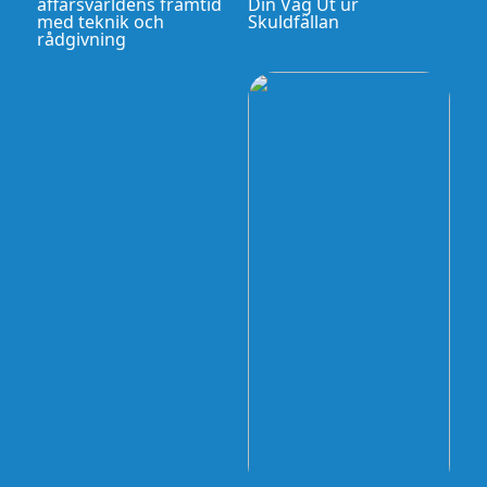
affärsvärldens framtid
Din Väg Ut ur
med teknik och
Skuldfällan
rådgivning