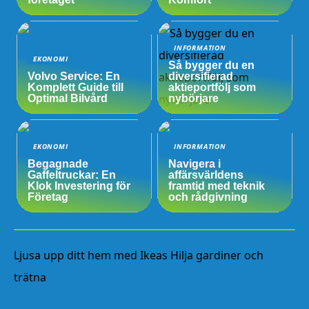
INFORMATION
EKONOMI
Så bygger du en
Volvo Service: En
diversifierad
Komplett Guide till
aktieportfölj som
Optimal Bilvård
nybörjare
EKONOMI
INFORMATION
Begagnade
Navigera i
Gaffeltruckar: En
affärsvärldens
Klok Investering för
framtid med teknik
Företag
och rådgivning
Ljusa upp ditt hem med Ikeas Hilja gardiner och
trätna